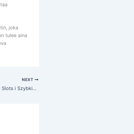
ttaa
tin, joka
en tulee aina
eva
NEXT
B7 Casino: Mobile Slots i Szybkie Wygrane dla Graczy w Podróży