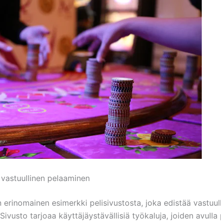
 vastuullinen pelaaminen
erinomainen esimerkki pelisivustosta, joka edistää vastuull
Sivusto tarjoaa käyttäjäystävällisiä työkaluja, joiden avulla 