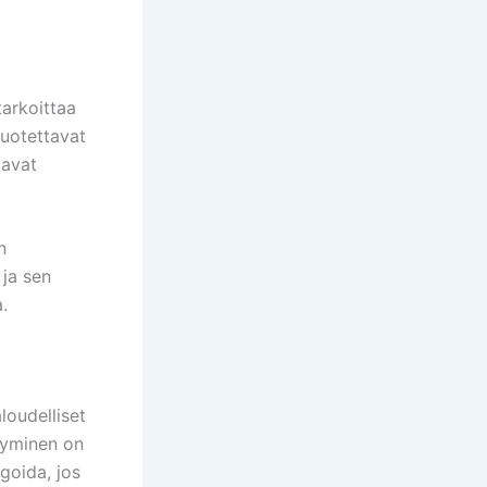
tarkoittaa
Luotettavat
tavat
n
ja sen
.
loudelliset
tyminen on
agoida, jos