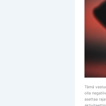
Tämä vastuul
olla negatii
asettaa raj
aktiviteettin