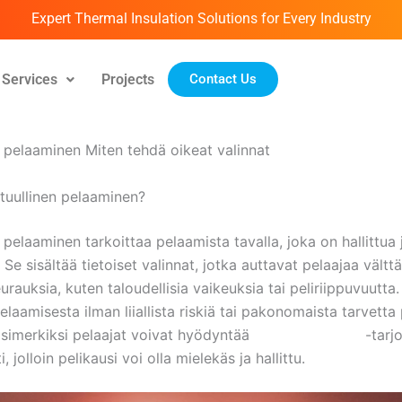
Expert Thermal Insulation Solutions for Every Industry
Services
Projects
Contact Us
ril 10, 2026
n pelaaminen Miten tehdä oikeat valinnat
tuullinen pelaaminen?
 pelaaminen tarkoittaa pelaamista tavalla, joka on hallittua 
. Se sisältää tietoiset valinnat, jotka auttavat pelaajaa vält
seurauksia, kuten taloudellisia vaikeuksia tai peliriippuvuutta
elaamisesta ilman liiallista riskiä tai pakonomaista tarvetta
imerkiksi pelaajat voivat hyödyntää
spinanga bonus
-tarj
i, jolloin pelikausi voi olla mielekäs ja hallittu.