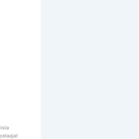
ista
pelaajat