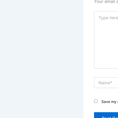
Your email 
Type
here..
Name*
Save my n