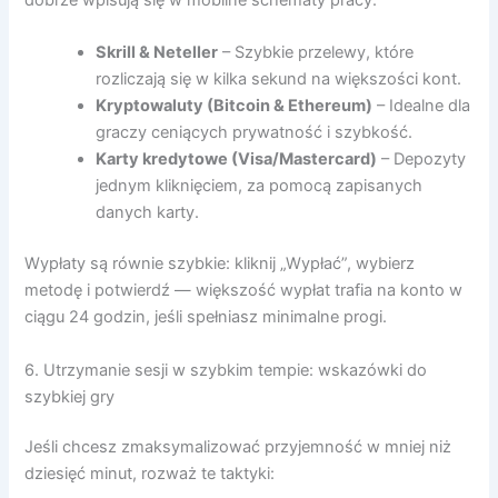
dobrze wpisują się w mobilne schematy pracy:
Skrill & Neteller
– Szybkie przelewy, które
rozliczają się w kilka sekund na większości kont.
Kryptowaluty (Bitcoin & Ethereum)
– Idealne dla
graczy ceniących prywatność i szybkość.
Karty kredytowe (Visa/Mastercard)
– Depozyty
jednym kliknięciem, za pomocą zapisanych
danych karty.
Wypłaty są równie szybkie: kliknij „Wypłać”, wybierz
metodę i potwierdź — większość wypłat trafia na konto w
ciągu 24 godzin, jeśli spełniasz minimalne progi.
6. Utrzymanie sesji w szybkim tempie: wskazówki do
szybkiej gry
Jeśli chcesz zmaksymalizować przyjemność w mniej niż
dziesięć minut, rozważ te taktyki: