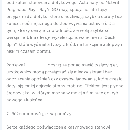
pod kątem sterowania dotykowego. Automaty od NetEnt,
Pragmatic Play i Play’n GO mają specjalne interfejsy
przyjazne dla dotyku, które umożliwiają szybkie obroty bez
konieczności ręcznego dostosowywania ustawień. Dla
tych, którzy cenią różnorodność, ale wolą szybkość,
wersja mobilna oferuje wyselekcjonowane menu “Quick
Spin”, które wyświetla tytuły z krótkimi funkcjami autoplay i
niskim czasem obrotu.
Ponieważ
B7 Casino
obsługuje ponad sześć tysięcy gier,
użytkownicy mogą przełączać się między slotami bez
odczuwania opóźnień czy czasów ładowania, które często
dotykają mniej dojrzałe strony mobilne. Efektem jest płynne
środowisko, w którym można w mniej niż minutę odkryć
nowego ulubieńca.
2. Różnorodność gier w podróży
Serce każdego doświadczenia kasynowego stanowi