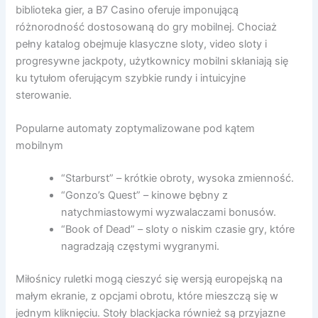
biblioteka gier, a B7 Casino oferuje imponującą
różnorodność dostosowaną do gry mobilnej. Chociaż
pełny katalog obejmuje klasyczne sloty, video sloty i
progresywne jackpoty, użytkownicy mobilni skłaniają się
ku tytułom oferującym szybkie rundy i intuicyjne
sterowanie.
Popularne automaty zoptymalizowane pod kątem
mobilnym
“Starburst” – krótkie obroty, wysoka zmienność.
“Gonzo’s Quest” – kinowe bębny z
natychmiastowymi wyzwalaczami bonusów.
“Book of Dead” – sloty o niskim czasie gry, które
nagradzają częstymi wygranymi.
Miłośnicy ruletki mogą cieszyć się wersją europejską na
małym ekranie, z opcjami obrotu, które mieszczą się w
jednym kliknięciu. Stoły blackjacka również są przyjazne