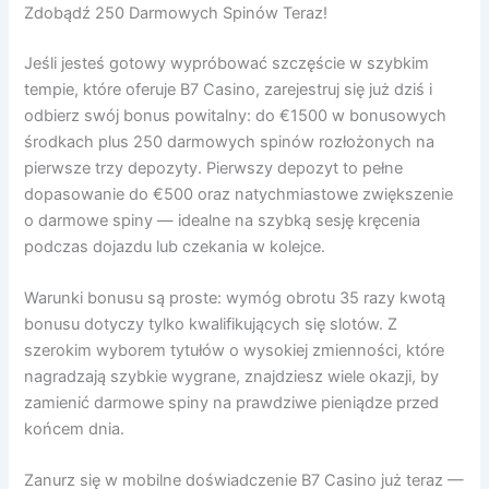
Zdobądź 250 Darmowych Spinów Teraz!
Jeśli jesteś gotowy wypróbować szczęście w szybkim
tempie, które oferuje B7 Casino, zarejestruj się już dziś i
odbierz swój bonus powitalny: do €1500 w bonusowych
środkach plus 250 darmowych spinów rozłożonych na
pierwsze trzy depozyty. Pierwszy depozyt to pełne
dopasowanie do €500 oraz natychmiastowe zwiększenie
o darmowe spiny — idealne na szybką sesję kręcenia
podczas dojazdu lub czekania w kolejce.
Warunki bonusu są proste: wymóg obrotu 35 razy kwotą
bonusu dotyczy tylko kwalifikujących się slotów. Z
szerokim wyborem tytułów o wysokiej zmienności, które
nagradzają szybkie wygrane, znajdziesz wiele okazji, by
zamienić darmowe spiny na prawdziwe pieniądze przed
końcem dnia.
Zanurz się w mobilne doświadczenie B7 Casino już teraz —