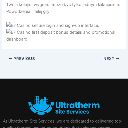
Twoja kolejna wygrana może być tylko jednym kliknięciem.
Powodzenia i miłej gry!
PREVIOUS
NEXT
At Ultratherm Site Services, we are dedicated to delivering top-
quality thermal insulation solutions that enhance energy