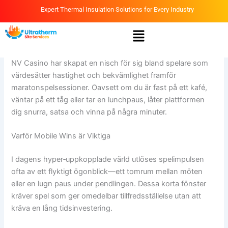
Skip
Expert Thermal Insulation Solutions for Every Industry
to
Menu
content
By
Ammar
/
April 14, 2026
NV Casino har skapat en nisch för sig bland spelare som
värdesätter hastighet och bekvämlighet framför
maratonspelsessioner. Oavsett om du är fast på ett kafé,
väntar på ett tåg eller tar en lunchpaus, låter plattformen
dig snurra, satsa och vinna på några minuter.
Varför Mobile Wins är Viktiga
I dagens hyper‑uppkopplade värld utlöses spelimpulsen
ofta av ett flyktigt ögonblick—ett tomrum mellan möten
eller en lugn paus under pendlingen. Dessa korta fönster
kräver spel som ger omedelbar tillfredsställelse utan att
kräva en lång tidsinvestering.