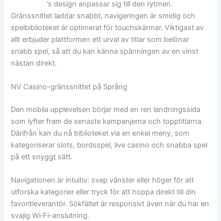
NV Casino
’s design anpassar sig till den rytmen.
Gränssnittet laddar snabbt, navigeringen är smidig och
spelbiblioteket är optimerat för touchskärmar. Viktigast av
allt erbjuder plattformen ett urval av titlar som belönar
snabb spel, så att du kan känna spänningen av en vinst
nästan direkt.
NV Casino-gränssnittet på Språng
Den mobila upplevelsen börjar med en ren landningssida
som lyfter fram de senaste kampanjerna och topptitlarna.
Därifrån kan du nå biblioteket via en enkel meny, som
kategoriserar slots, bordsspel, live casino och snabba spel
på ett snyggt sätt.
Navigationen är intuitiv: svep vänster eller höger för att
utforska kategorier eller tryck för att hoppa direkt till din
favoritleverantör. Sökfältet är responsivt även när du har en
svajig Wi‑Fi-anslutning.