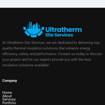
At Ultratherm Site Services, we are dedicated to delivering top-
quality thermal insulation solutions that enhance energy
efficiency, safety, and performance. Contact us today to discuss
your project and let our experts provide you with the best
insulation solutions available!
Company
Home
About
Services
Portfolio