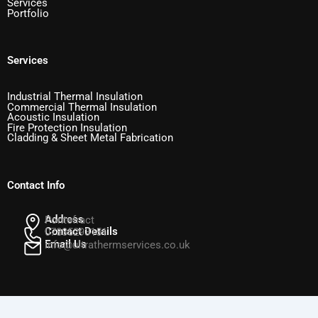
Services
Portfolio
Services
Industrial Thermal Insulation
Commercial Thermal Insulation
Acoustic Insulation
Fire Protection Insulation
Cladding & Sheet Metal Fabrication
Contact Info
Address
Pontefract
Contact Details
07835293151
Email Us
info@ultrathermservices.co.uk