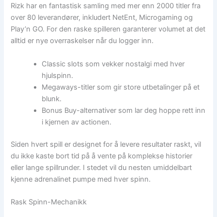
Rizk har en fantastisk samling med mer enn 2000 titler fra
over 80 leverandører, inkludert NetEnt, Microgaming og
Play’n GO. For den raske spilleren garanterer volumet at det
alltid er nye overraskelser når du logger inn.
Classic slots som vekker nostalgi med hver
hjulspinn.
Megaways-titler som gir store utbetalinger på et
blunk.
Bonus Buy-alternativer som lar deg hoppe rett inn
i kjernen av actionen.
Siden hvert spill er designet for å levere resultater raskt, vil
du ikke kaste bort tid på å vente på komplekse historier
eller lange spillrunder. I stedet vil du nesten umiddelbart
kjenne adrenalinet pumpe med hver spinn.
Rask Spinn-Mechanikk