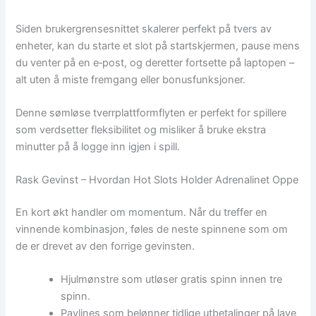
Siden brukergrensesnittet skalerer perfekt på tvers av
enheter, kan du starte et slot på startskjermen, pause mens
du venter på en e‑post, og deretter fortsette på laptopen –
alt uten å miste fremgang eller bonusfunksjoner.
Denne sømløse tverrplattformflyten er perfekt for spillere
som verdsetter fleksibilitet og misliker å bruke ekstra
minutter på å logge inn igjen i spill.
Rask Gevinst – Hvordan Hot Slots Holder Adrenalinet Oppe
En kort økt handler om momentum. Når du treffer en
vinnende kombinasjon, føles de neste spinnene som om
de er drevet av den forrige gevinsten.
Hjulmønstre som utløser gratis spinn innen tre
spinn.
Paylines som belønner tidlige utbetalinger på lave