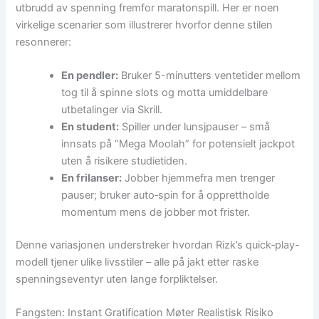
utbrudd av spenning fremfor maratonspill. Her er noen
virkelige scenarier som illustrerer hvorfor denne stilen
resonnerer:
En pendler:
Bruker 5-minutters ventetider mellom
tog til å spinne slots og motta umiddelbare
utbetalinger via Skrill.
En student:
Spiller under lunsjpauser – små
innsats på “Mega Moolah” for potensielt jackpot
uten å risikere studietiden.
En frilanser:
Jobber hjemmefra men trenger
pauser; bruker auto‑spin for å opprettholde
momentum mens de jobber mot frister.
Denne variasjonen understreker hvordan Rizk’s quick‑play-
modell tjener ulike livsstiler – alle på jakt etter raske
spenningseventyr uten lange forpliktelser.
Fangsten: Instant Gratification Møter Realistisk Risiko