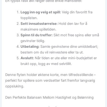
En typisk rask økt følger dette enkle mønsteret:
Logg inn og velg et spill:
Velg din favoritt fra
topplisten.
Sett innsatsstørrelse:
Hold den lav for å
maksimere spilletiden.
Spinn til du treffer:
Sikt mot free spins eller små
gevinster tidlig.
Utbetaling:
Samle gevinstene dine umiddelbart;
bestem om du vil reinvestere eller ta ut.
Avslutt:
Når tiden er ute eller mini-budsjettet er
brukt opp, logg av med selvtillit.
Denne flyten holder øktene korte, men tilfredsstillende –
perfekt for spillere som verdsetter fart fremfor langvarig
oppsluking.
Den Perfekte Balansen Mellom Hastighet og Belønning