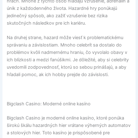
hrách. Mnohé z týchto osôb hľadajú vzrušenie, adrenalín a
únik z každodenného života. Hazardné hry ponúkajú
jedinečný spôsob, ako zažiť vzrušenie bez rizika
skutočných následkov pre ich kariéru.
Na druhej strane, hazard môže viesť k problematickému
správaniu a závislostiam. Mnoho celebrít sa dostalo do
problémov kvôli nadmernému hraniu, čo vyvolalo obavy v
ich blízkosti a medzi fanúšikmi. Je dôležité, aby si celebrity
uvedomili zodpovednosť, ktorú so sebou prinášajú, a aby
hľadali pomoc, ak ich hobby prejde do závislosti.
Bigclash Casino: Moderné online kasíno
Bigclash Casino je moderné online kasíno, ktoré ponúka
širokú škálu hazardných hier vrátane výherných automatov
a stolových hier. Toto kasíno je prispôsobené pre