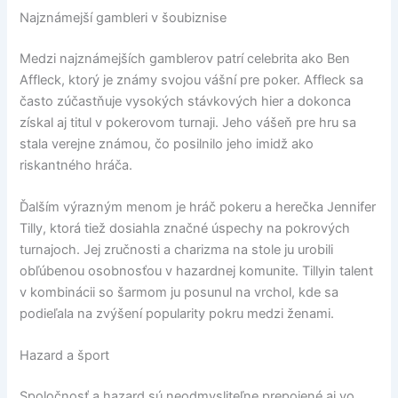
Najznámejší gambleri v šoubiznise
Medzi najznámejších gamblerov patrí celebrita ako Ben
Affleck, ktorý je známy svojou vášní pre poker. Affleck sa
často zúčastňuje vysokých stávkových hier a dokonca
získal aj titul v pokerovom turnaji. Jeho vášeň pre hru sa
stala verejne známou, čo posilnilo jeho imidž ako
riskantného hráča.
Ďalším výrazným menom je hráč pokeru a herečka Jennifer
Tilly, ktorá tiež dosiahla značné úspechy na pokrových
turnajoch. Jej zručnosti a charizma na stole ju urobili
obľúbenou osobnosťou v hazardnej komunite. Tillyin talent
v kombinácii so šarmom ju posunul na vrchol, kde sa
podieľala na zvýšení popularity pokru medzi ženami.
Hazard a šport
Spoločnosť a hazard sú neodmysliteľne prepojené aj vo