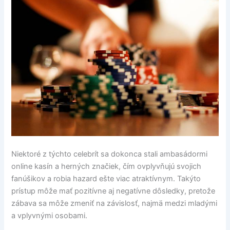
Niektoré z týchto celebrít sa dokonca stali ambasádormi
online kasín a herných značiek, čím ovplyvňujú svojich
fanúšikov a robia hazard ešte viac atraktívnym. Takýto
prístup môže mať pozitívne aj negatívne dôsledky, pretože
zábava sa môže zmeniť na závislosť, najmä medzi mladými
a vplyvnými osobami.