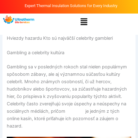
Skip
Expert Thermal Insulation Solutions for Every Industry
to
Menu
content
By
Ammar
/
April 2, 2026
Hviezdy hazardu Kto sú najväčší celebrity gambleri
Gambling a celebrity kultúra
Gambling sa v posledných rokoch stal nielen populárnym
spôsobom zábavy, ale aj významnou súčasťou kultúry
celebrít. Mnoho známych osobností, či už hercov,
hudobníkov alebo športovcov, sa zúčastňuje hazardných
hier, čo prispieva k zvyšovaniu popularity týchto aktivít.
Celebrity často zverejňujú svoje úspechy a neúspechy na
sociálnych médiách, pričom
Bigclash
je jedným z tých
online kasín, ktoré priťahuje ich pozornosť a záujem o
hazard.