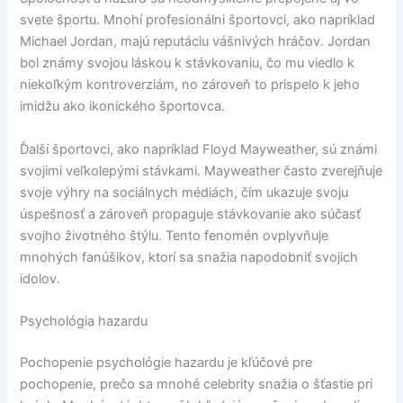
svete športu. Mnohí profesionálni športovci, ako napríklad
Michael Jordan, majú reputáciu vášnivých hráčov. Jordan
bol známy svojou láskou k stávkovaniu, čo mu viedlo k
niekoľkým kontroverziám, no zároveň to prispelo k jeho
imidžu ako ikonického športovca.
Ďalší športovci, ako napríklad Floyd Mayweather, sú známi
svojimi veľkolepými stávkami. Mayweather často zverejňuje
svoje výhry na sociálnych médiách, čím ukazuje svoju
úspešnosť a zároveň propaguje stávkovanie ako súčasť
svojho životného štýlu. Tento fenomén ovplyvňuje
mnohých fanúšikov, ktorí sa snažia napodobniť svojich
idolov.
Psychológia hazardu
Pochopenie psychológie hazardu je kľúčové pre
pochopenie, prečo sa mnohé celebrity snažia o šťastie pri