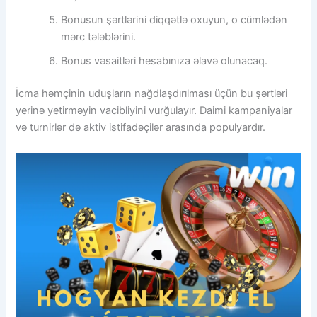
Bonusun şərtlərini diqqətlə oxuyun, o cümlədən
mərc tələblərini.
Bonus vəsaitləri hesabınıza əlavə olunacaq.
İcma həmçinin uduşların nağdlaşdırılması üçün bu şərtləri
yerinə yetirməyin vacibliyini vurğulayır. Daimi kampaniyalar
və turnirlər də aktiv istifadəçilər arasında populyardır.