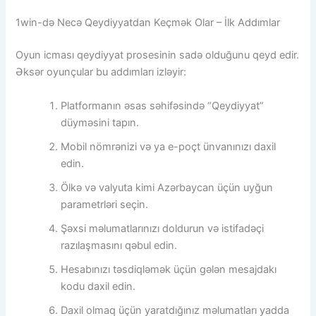
1win-də Necə Qeydiyyatdan Keçmək Olar – İlk Addımlar
Oyun icması qeydiyyat prosesinin sadə olduğunu qeyd edir.
Əksər oyunçular bu addımları izləyir:
Platformanın əsas səhifəsində “Qeydiyyat”
düyməsini tapın.
Mobil nömrənizi və ya e-poçt ünvanınızı daxil
edin.
Ölkə və valyuta kimi Azərbaycan üçün uyğun
parametrləri seçin.
Şəxsi məlumatlarınızı doldurun və istifadəçi
razılaşmasını qəbul edin.
Hesabınızı təsdiqləmək üçün gələn mesajdakı
kodu daxil edin.
Daxil olmaq üçün yaratdığınız məlumatları yadda