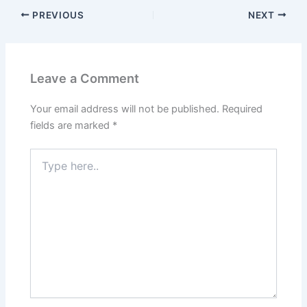
PREVIOUS
NEXT
Leave a Comment
Your email address will not be published.
Required
fields are marked
*
Type
here..