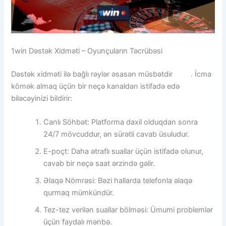
1win Dəstək Xidməti – Oyunçuların Təcrübəsi
Dəstək xidməti ilə bağlı rəylər əsasən müsbətdir
bağlı
. İcma
kömək almaq üçün bir neçə kanaldan istifadə edə
biləcəyinizi bildirir:
Canlı Söhbət: Platforma daxil olduqdan sonra
24/7 mövcuddur, ən sürətli cavab üsuludur.
E-poçt: Daha ətraflı suallar üçün istifadə olunur,
cavab bir neçə saat ərzində gəlir.
Əlaqə Nömrəsi: Bəzi hallarda telefonla əlaqə
qurmaq mümkündür.
Tez-tez verilən suallar bölməsi: Ümumi problemlər
üçün faydalı mənbə.