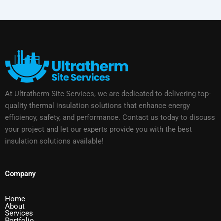
At Ultratherm Site Services, we are dedicated to delivering top-
quality thermal insulation solutions that enhance energy
efficiency, safety, and performance. Contact us today to discuss
your project and let our experts provide you with the best
insulation solutions available!
Company
Home
About
Services
Portfolio