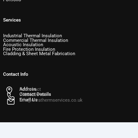
Services
Industrial Thermal Insulation
Commercial Thermal Insulation
Acoustic Insulation
Fire Protection Insulation
Cladding & Sheet Metal Fabrication
Contact Info
Address
Pontefract
Contact Details
07835293151
Email Us
info@ultrathermservices.co.uk