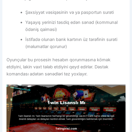
Şəxsiyyət vəsiqəsinin və ya pasportun surəti
Yaşayış yerinizi təsdiq edən sənəd (kommunal
ödəniş qaiməsi)
İstifadə olunan bank kartının üz tərəfinin surəti
(məlumatlar qorunur)
Oyunçular bu prosesin hesabın qorunmasına kömək
etdiyini, lakin vaxt tələb etdiyini qeyd edirlər. Dəstək
komandası adətən sənədləri tez yoxlayır.