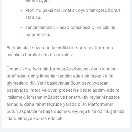
etmək üçün.
Profilim: Şəxsi məlumatlar, oyun tarixçəsi, bonus
statusu.
Tənzimləmələr: Hesab təhlükəsizliyi və bildiriş
parametrləri.
Bu bölmələri nəzərdən keçirdikdən sonra platformada
asanlıqla hərəkət edə biləcəksiniz.
Ümumilikdə, 1win platforması Azərbaycan oyun icması
tərəfindən geniş imkanlar təqdim edən bir məkan kimi
qiymətləndirilir. Yeni başlayanlar üçün qeydiyyatdan
başlayaraq, mərc və oyun prosesinə qədər addım-addım
irəliləmək, icmanın müsbət və konstruktiv rəylərini nəzərə
almaqla, daha rahat təcrübə yarada bilər. Platformanın
bütün aspektlərini başa düşmək, oyunçu kimi öz inkişafınızı
idarə etməyə kömək edəcək.