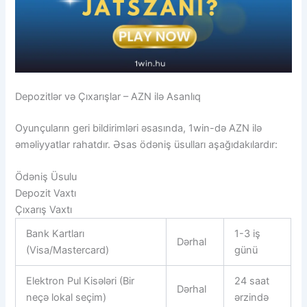
Depozitlər və Çıxarışlar – AZN ilə Asanlıq
Oyunçuların geri bildirimləri əsasında, 1win-də AZN ilə
əməliyyatlar rahatdır. Əsas ödəniş üsulları aşağıdakılardır:
Ödəniş Üsulu
Depozit Vaxtı
Çıxarış Vaxtı
Bank Kartları
1-3 iş
Dərhal
(Visa/Mastercard)
günü
Elektron Pul Kisələri (Bir
24 saat
Dərhal
neçə lokal seçim)
ərzində