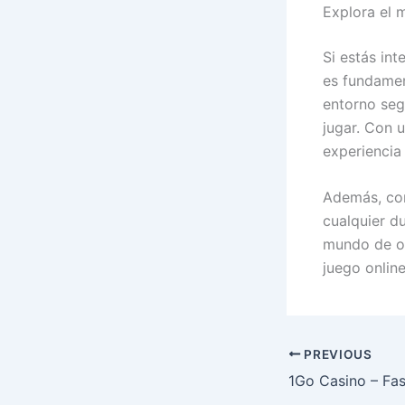
Explora el 
Si estás int
es fundamen
entorno seg
jugar. Con 
experiencia
Además, con
cualquier d
mundo de op
juego online
PREVIOUS