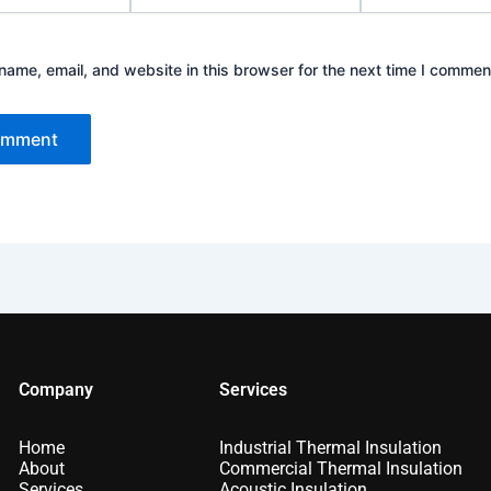
ame, email, and website in this browser for the next time I commen
Company
Services
Home
Industrial Thermal Insulation
About
Commercial Thermal Insulation
Services
Acoustic Insulation