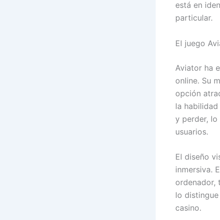
está en ide
particular.
El juego Av
Aviator ha 
online. Su m
opción atra
la habilida
y perder, l
usuarios.
El diseño v
inmersiva. 
ordenador, 
lo distingu
casino.