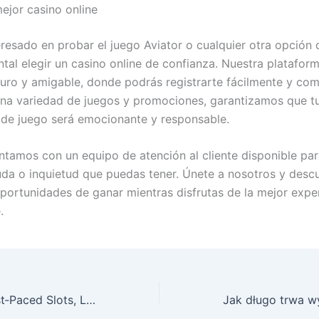
mejor casino online
eresado en probar el juego Aviator o cualquier otra opción 
tal elegir un casino online de confianza. Nuestra platafor
uro y amigable, donde podrás registrarte fácilmente y co
una variedad de juegos y promociones, garantizamos que t
 de juego será emocionante y responsable.
tamos con un equipo de atención al cliente disponible par
uda o inquietud que puedas tener. Únete a nosotros y desc
ortunidades de ganar mientras disfrutas de la mejor expe
.
1Go Casino – Fast‑Paced Slots, Live Games & Instant Wins for Quick‑Play Thrills