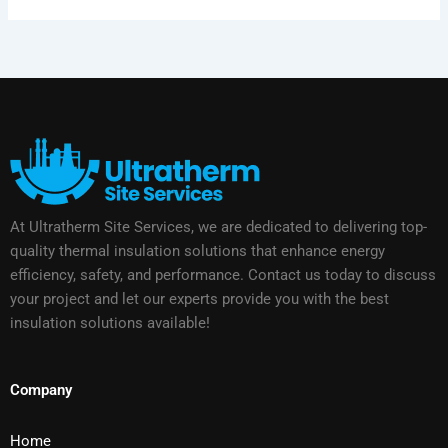
At Ultratherm Site Services, we are dedicated to delivering top-
quality thermal insulation solutions that enhance energy
efficiency, safety, and performance. Contact us today to discuss
your project and let our experts provide you with the best
insulation solutions available!
Company
Home