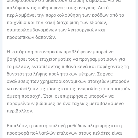
διασφαλίσουν ότι διαθέτουν επαρκή κεφάλαια για να
καλύψουν τις καθημερινές τους ανάγκες. Αυτό
περιλαμβάνει την παρακολούθηση των εσόδων από τα
παιχνίδια και την καλή διαχείριση των εξόδων,
συμπεριλαμβανομένων των λειτουργικών και
προσωπικών δαπανών.
Η κατάρτιση οικονομικών προβλέψεων μπορεί να
βοηθήσει τους επιχειρηματίες να προγραμματίσουν για
το μέλλον, εντοπίζοντας πιθανά κενά και παρέχοντας τη
δυνατότητα λήψης προληπτικών μέτρων. Συχνές
αναλύσεις των χρηματοοικονομικών στοιχείων μπορούν
να αναδείξουν τις τάσεις και τις ανωμαλίες που απαιτούν
άμεση προσοχή. Έτσι, οι επιχειρήσεις μπορούν να
παραμείνουν βιώσιμες σε ένα ταχέως μεταβαλλόμενο
περιβάλλον.
Επιπλέον, η σωστή επιλογή μεθόδων πληρωμής και η
προσφορά πολλαπλών επιλογών στους πελάτες είναι