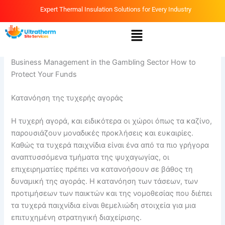
Skip
Expert Thermal Insulation Solutions for Every Industry
to
Menu
content
By
Ammar
/
April 11, 2026
Business Management in the Gambling Sector How to
Protect Your Funds
Κατανόηση της τυχερής αγοράς
Η τυχερή αγορά, και ειδικότερα οι χώροι όπως τα καζίνο,
παρουσιάζουν μοναδικές προκλήσεις και ευκαιρίες.
Καθώς τα τυχερά παιχνίδια είναι ένα από τα πιο γρήγορα
αναπτυσσόμενα τμήματα της ψυχαγωγίας, οι
επιχειρηματίες πρέπει να κατανοήσουν σε βάθος τη
δυναμική της αγοράς. Η κατανόηση των τάσεων, των
προτιμήσεων των παικτών και της νομοθεσίας που διέπει
τα τυχερά παιχνίδια είναι θεμελιώδη στοιχεία για μια
επιτυχημένη στρατηγική διαχείρισης.