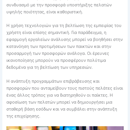
συνδυασμό με την προσφορά υποστήριξης πελατών
υψηλής ποιότητας, είναι καθοριστική.
Η χρήση τεχνολογιών για τη βελτίωση της εμπειρίας του
χρήστη είναι επίσης σημαντική. Για παράδειγμα, η
εφαρμογή εργαλείων ανάλυσης μπορεί να βοηθήσει στην
κατανόηση των προτιμήσεων των παικτών και στην
προσαρμογή των προσφορών ανάλογα. Οι έρευνες
ικανοποίησης μπορούν να προσφέρουν πολύτιμα
δεδομένα για τη βελτίωση των υπηρεσιών.
Η ανάπτυξη προγραμμάτων επιβράβευσης και
προσφορών που ανταμείβουν τους πιστούς πελάτες είναι
ένας άλλος τρόπος για να διατηρηθούν οι παίκτες. Η
αφοσίωση των πελατών μπορεί να δημιουργήσει μια
σταθερή βάση εσόδων και να συμβάλει στην ανάπτυξη
της επιχείρησης.