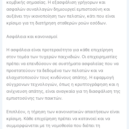
κομβικής σημασίας. Η εξασφάλιση γρήγορων και
ασφαλών συναλλαγών δημιουργεί εμπιστοσύνη και
αυξάνει την ικανοποίηση των πελατών, κάτι που είναι
κρίσιμο για τη διατήρηση σταθερών ροών εσόδων.
Ασφάλεια και κανονισμοί
Η ασφάλεια είναι προτεραιότητα για κάθε επιχείρηση
στον τομέα των τυχερών παιχνιδιών. Οι επιχειρηματίες
πρέπει να επενδύσουν σε συστήματα ασφαλείας που να
προστατεύουν τα δεδομένα των πελατών και να
ελαχιστοποιούν τους κινδύνους απάτης. Η εφαρμογή
σύγχρονων τεχνολογιών, όπως η κρυπτογράφηση και η
ανίχνευση απάτης, είναι αναγκαία για τη διασφάλιση της
εμπιστοσύνης των παικτών.
Επιπλέον, η τήρηση των κανονιστικών απαιτήσεων είναι
κρίσιμη. Κάθε επιχείρηση πρέπει να κατανοεί και να
συμμορφώνεται με τη νομοθεσία που διέπει τη