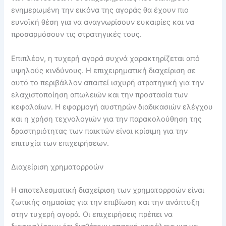
ενημερωμένη την εικόνα της αγοράς θα έχουν πιο
ευνοϊκή θέση για να αναγνωρίσουν ευκαιρίες και να
προσαρμόσουν τις στρατηγικές τους.
ala win casino gr
Επιπλέον, η τυχερή αγορά συχνά χαρακτηρίζεται από
υψηλούς κινδύνους. Η επιχειρηματική διαχείριση σε
αυτό το περιβάλλον απαιτεί ισχυρή στρατηγική για την
ελαχιστοποίηση απωλειών και την προστασία των
κεφαλαίων. Η εφαρμογή αυστηρών διαδικασιών ελέγχου
και η χρήση τεχνολογιών για την παρακολούθηση της
δραστηριότητας των παικτών είναι κρίσιμη για την
επιτυχία των επιχειρήσεων.
Διαχείριση χρηματορροών
Η αποτελεσματική διαχείριση των χρηματορροών είναι
ζωτικής σημασίας για την επιβίωση και την ανάπτυξη
στην τυχερή αγορά. Οι επιχειρήσεις πρέπει να