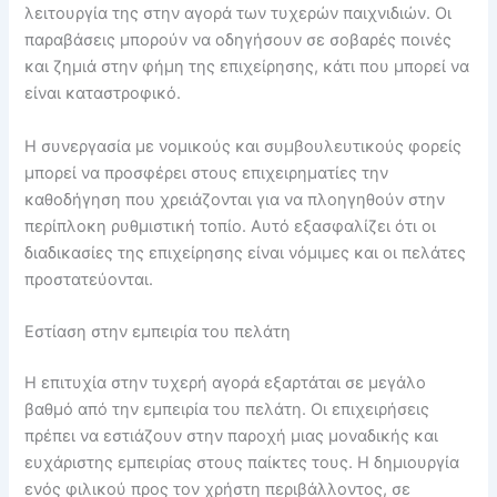
λειτουργία της στην αγορά των τυχερών παιχνιδιών. Οι
παραβάσεις μπορούν να οδηγήσουν σε σοβαρές ποινές
και ζημιά στην φήμη της επιχείρησης, κάτι που μπορεί να
είναι καταστροφικό.
Η συνεργασία με νομικούς και συμβουλευτικούς φορείς
μπορεί να προσφέρει στους επιχειρηματίες την
καθοδήγηση που χρειάζονται για να πλοηγηθούν στην
περίπλοκη ρυθμιστική τοπίο. Αυτό εξασφαλίζει ότι οι
διαδικασίες της επιχείρησης είναι νόμιμες και οι πελάτες
προστατεύονται.
Εστίαση στην εμπειρία του πελάτη
Η επιτυχία στην τυχερή αγορά εξαρτάται σε μεγάλο
βαθμό από την εμπειρία του πελάτη. Οι επιχειρήσεις
πρέπει να εστιάζουν στην παροχή μιας μοναδικής και
ευχάριστης εμπειρίας στους παίκτες τους. Η δημιουργία
ενός φιλικού προς τον χρήστη περιβάλλοντος, σε