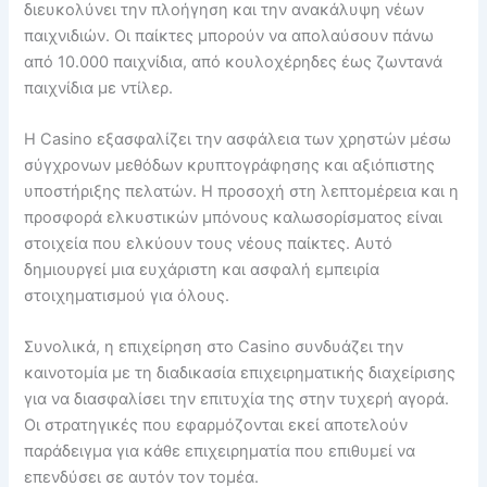
διευκολύνει την πλοήγηση και την ανακάλυψη νέων
παιχνιδιών. Οι παίκτες μπορούν να απολαύσουν πάνω
από 10.000 παιχνίδια, από κουλοχέρηδες έως ζωντανά
παιχνίδια με ντίλερ.
Η Casino εξασφαλίζει την ασφάλεια των χρηστών μέσω
σύγχρονων μεθόδων κρυπτογράφησης και αξιόπιστης
υποστήριξης πελατών. Η προσοχή στη λεπτομέρεια και η
προσφορά ελκυστικών μπόνους καλωσορίσματος είναι
στοιχεία που ελκύουν τους νέους παίκτες. Αυτό
δημιουργεί μια ευχάριστη και ασφαλή εμπειρία
στοιχηματισμού για όλους.
Συνολικά, η επιχείρηση στο Casino συνδυάζει την
καινοτομία με τη διαδικασία επιχειρηματικής διαχείρισης
για να διασφαλίσει την επιτυχία της στην τυχερή αγορά.
Οι στρατηγικές που εφαρμόζονται εκεί αποτελούν
παράδειγμα για κάθε επιχειρηματία που επιθυμεί να
επενδύσει σε αυτόν τον τομέα.