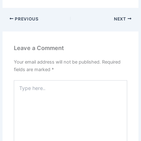
PREVIOUS
NEXT
Leave a Comment
Your email address will not be published.
Required
fields are marked
*
Type
here..