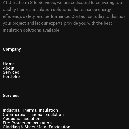
At Ultratherm Site Services, we are dedicated to delivering top-
quality thermal insulation solutions that enhance energy
efficiency, safety, and performance. Contact us today to discuss
your project and let our experts provide you with the best
insulation solutions available!
Company
Home
About
Services
Portfolio
Services
Industrial Thermal Insulation
Commercial Thermal Insulation
Acoustic Insulation
Fire Protection Insulation
Cladding & Sheet Metal Fabrication