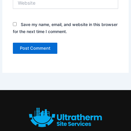
Save my name, email, and website in this browser
for the next time I comment.