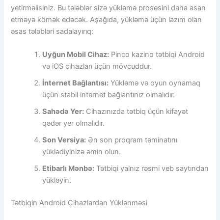
yetirməlisiniz. Bu tələblər sizə yükləmə prosesini daha asan
etməyə kömək edəcək. Aşağıda, yükləmə üçün lazım olan
əsas tələbləri sadalayırıq:
Uyğun Mobil Cihaz:
Pinco kazino tətbiqi Android
və iOS cihazları üçün mövcuddur.
İnternet Bağlantısı:
Yükləmə və oyun oynamaq
üçün stabil internet bağlantınız olmalıdır.
Sahədə Yer:
Cihazınızda tətbiq üçün kifayət
qədər yer olmalıdır.
Son Versiya:
Ən son proqram təminatını
yüklədiyinizə əmin olun.
Etibarlı Mənbə:
Tətbiqi yalnız rəsmi veb saytından
yükləyin.
Tətbiqin Android Cihazlardan Yüklənməsi