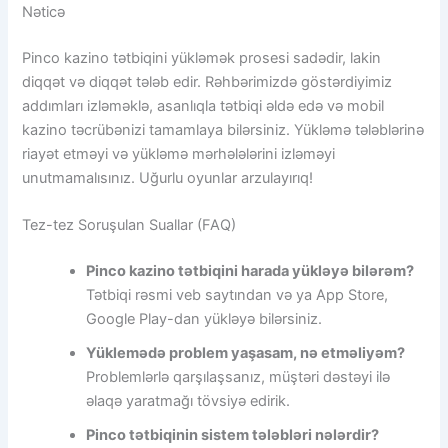
Nəticə
Pinco kazino tətbiqini yükləmək prosesi sadədir, lakin
diqqət və diqqət tələb edir. Rəhbərimizdə göstərdiyimiz
addımları izləməklə, asanlıqla tətbiqi əldə edə və mobil
kazino təcrübənizi tamamlaya bilərsiniz. Yükləmə tələblərinə
riayət etməyi və yükləmə mərhələlərini izləməyi
unutmamalısınız. Uğurlu oyunlar arzulayırıq!
Tez-tez Soruşulan Suallar (FAQ)
Pinco kazino tətbiqini harada yükləyə bilərəm?
Tətbiqi rəsmi veb saytından və ya App Store,
Google Play-dan yükləyə bilərsiniz.
Yüklemədə problem yaşasam, nə etməliyəm?
Problemlərlə qarşılaşsanız, müştəri dəstəyi ilə
əlaqə yaratmağı tövsiyə edirik.
Pinco tətbiqinin sistem tələbləri nələrdir?