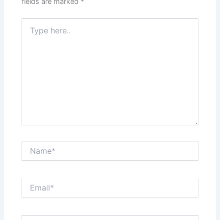
fields are marked
*
Type
here..
Name*
Email*
Website