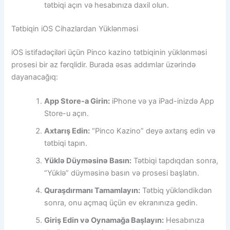
tətbiqi açın və hesabınıza daxil olun.
Tətbiqin iOS Cihazlardan Yüklənməsi
iOS istifadəçiləri üçün Pinco kazino tətbiqinin yüklənməsi
prosesi bir az fərqlidir. Burada əsas addımlar üzərində
dayanacağıq:
App Store-a Girin:
iPhone və ya iPad-inizdə App
Store-u açın.
Axtarış Edin:
“Pinco Kazino” deyə axtarış edin və
tətbiqi tapın.
Yüklə Düyməsinə Basın:
Tətbiqi tapdıqdan sonra,
“Yüklə” düyməsinə basın və prosesi başlatın.
Quraşdırmanı Tamamlayın:
Tətbiq yükləndikdən
sonra, onu açmaq üçün ev ekranınıza gedin.
Giriş Edin və Oynamağa Başlayın:
Hesabınıza