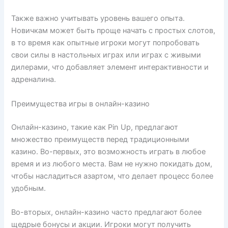
Также важно учитывать уровень вашего опыта.
Новичкам может быть проще начать с простых слотов,
в то время как опытные игроки могут попробовать
свои силы в настольных играх или играх с живыми
дилерами, что добавляет элемент интерактивности и
адреналина.
Преимущества игры в онлайн-казино
Онлайн-казино, такие как Pin Up, предлагают
множество преимуществ перед традиционными
казино. Во-первых, это возможность играть в любое
время и из любого места. Вам не нужно покидать дом,
чтобы насладиться азартом, что делает процесс более
удобным.
Во-вторых, онлайн-казино часто предлагают более
щедрые бонусы и акции. Игроки могут получить