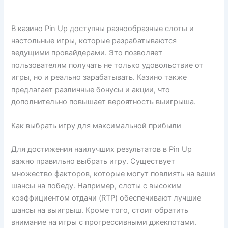
В казино Pin Up доступны разнообразные слоты и
настольные игры, которые разрабатываются
ведущими провайдерами. Это позволяет
пользователям получать не только удовольствие от
игры, но и реально зарабатывать. Казино также
предлагает различные бонусы и акции, что
дополнительно повышает вероятность выигрыша.
Как выбрать игру для максимальной прибыли
Для достижения наилучших результатов в Pin Up
важно правильно выбрать игру. Существует
множество факторов, которые могут повлиять на ваши
шансы на победу. Например, слоты с высоким
коэффициентом отдачи (RTP) обеспечивают лучшие
шансы на выигрыш. Кроме того, стоит обратить
внимание на игры с прогрессивными джекпотами.