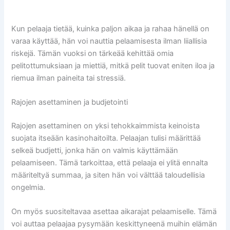
Kun pelaaja tietää, kuinka paljon aikaa ja rahaa hänellä on
varaa käyttää, hän voi nauttia pelaamisesta ilman liiallisia
riskejä. Tämän vuoksi on tärkeää kehittää omia
pelitottumuksiaan ja miettiä, mitkä pelit tuovat eniten iloa ja
riemua ilman paineita tai stressiä.
Rajojen asettaminen ja budjetointi
Rajojen asettaminen on yksi tehokkaimmista keinoista
suojata itseään kasinohaitoilta. Pelaajan tulisi määrittää
selkeä budjetti, jonka hän on valmis käyttämään
pelaamiseen. Tämä tarkoittaa, että pelaaja ei ylitä ennalta
määriteltyä summaa, ja siten hän voi välttää taloudellisia
ongelmia.
On myös suositeltavaa asettaa aikarajat pelaamiselle. Tämä
voi auttaa pelaajaa pysymään keskittyneenä muihin elämän