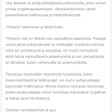
osa-alueisiin ja estää pitkäaikaisia pelisessioita, jotka voivat
johtaa ongelmapelaamiseen. Aikatauluttaminen tekee
pelaamisesta hallitumpaa ja miellyttävämpää.
Yhteisön tukeminen ja tiedonhaku
Yhteisön tuki on tärkeä osa vastuullista pelaamista. Pelaajat
voivat jakaa kokemuksiaan ja vinkkejään toistensa kanssa,
mikä luo ymmärrystä ja empatiaa. On myös hyödyllistä
etsiä tietoa vastuullisesta pelaamisesta ja sen periaatteista
eri lähteistä, kuten nettisivuilta tai asiantuntijoilta.
Tietoisuus kasinoiden tarjoamista työkaluista, kuten
itsearviointitestit ja talletusrajat, voi myös auttaa pelaajia
pysymään hallinnassa. Monet kasinot tarjoavat resursseja,
joiden avulla pelaajat voivat tunnistaa mahdolliset ongelmat
ja hakea apua tarvittaessa.
Oireiden tunnistaminen ja apu