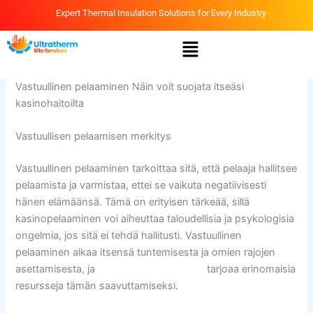
Skip
Expert Thermal Insulation Solutions for Every Industry
to
Menu
content
By
Ammar
/
April 2, 2026
Vastuullinen pelaaminen Näin voit suojata itseäsi
kasinohaitoilta
Vastuullisen pelaamisen merkitys
Vastuullinen pelaaminen tarkoittaa sitä, että pelaaja hallitsee
pelaamista ja varmistaa, ettei se vaikuta negatiivisesti
hänen elämäänsä. Tämä on erityisen tärkeää, sillä
kasinopelaaminen voi aiheuttaa taloudellisia ja psykologisia
ongelmia, jos sitä ei tehdä hallitusti. Vastuullinen
pelaaminen alkaa itsensä tuntemisesta ja omien rajojen
asettamisesta, ja
Suomi Veto Suomessa
tarjoaa erinomaisia
resursseja tämän saavuttamiseksi.