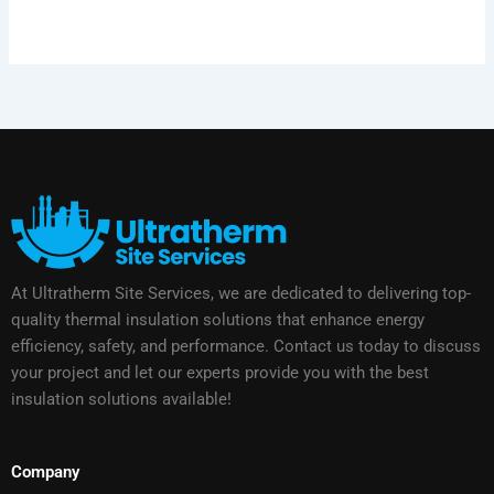
At Ultratherm Site Services, we are dedicated to delivering top-
quality thermal insulation solutions that enhance energy
efficiency, safety, and performance. Contact us today to discuss
your project and let our experts provide you with the best
insulation solutions available!
Company