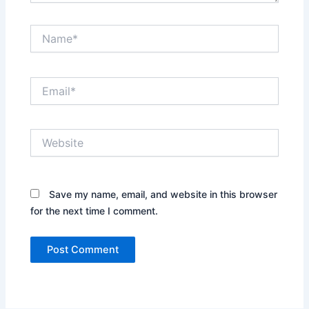
Name*
Email*
Website
Save my name, email, and website in this browser
for the next time I comment.