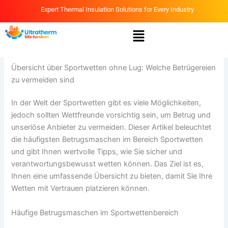
Skip
Expert Thermal Insulation Solutions for Every Industry
to
Menu
content
By
Ammar
/
April 15, 2026
Übersicht über Sportwetten ohne Lug: Welche Betrügereien
zu vermeiden sind
In der Welt der Sportwetten gibt es viele Möglichkeiten,
jedoch sollten Wettfreunde vorsichtig sein, um Betrug und
unseriöse Anbieter zu vermeiden. Dieser Artikel beleuchtet
die häufigsten Betrugsmaschen im Bereich Sportwetten
und gibt Ihnen wertvolle Tipps, wie Sie sicher und
verantwortungsbewusst wetten können. Das Ziel ist es,
Ihnen eine umfassende Übersicht zu bieten, damit Sie Ihre
Wetten mit Vertrauen platzieren können.
Häufige Betrugsmaschen im Sportwettenbereich