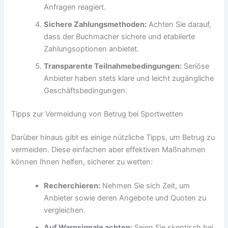
Anfragen reagiert.
Sichere Zahlungsmethoden:
Achten Sie darauf,
dass der Buchmacher sichere und etablierte
Zahlungsoptionen anbietet.
Transparente Teilnahmebedingungen:
Seriöse
Anbieter haben stets klare und leicht zugängliche
Geschäftsbedingungen.
Tipps zur Vermeidung von Betrug bei Sportwetten
Darüber hinaus gibt es einige nützliche Tipps, um Betrug zu
vermeiden. Diese einfachen aber effektiven Maßnahmen
können Ihnen helfen, sicherer zu wetten:
Recherchieren:
Nehmen Sie sich Zeit, um
Anbieter sowie deren Angebote und Quoten zu
vergleichen.
Auf Warnsignale achten:
Seien Sie skeptisch bei