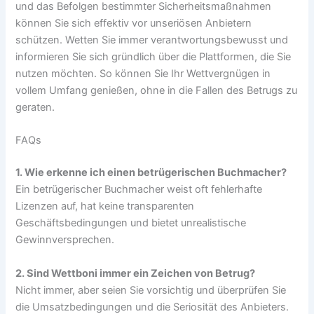
und das Befolgen bestimmter Sicherheitsmaßnahmen
können Sie sich effektiv vor unseriösen Anbietern
schützen. Wetten Sie immer verantwortungsbewusst und
informieren Sie sich gründlich über die Plattformen, die Sie
nutzen möchten. So können Sie Ihr Wettvergnügen in
vollem Umfang genießen, ohne in die Fallen des Betrugs zu
geraten.
FAQs
1. Wie erkenne ich einen betrügerischen Buchmacher?
Ein betrügerischer Buchmacher weist oft fehlerhafte
Lizenzen auf, hat keine transparenten
Geschäftsbedingungen und bietet unrealistische
Gewinnversprechen.
2. Sind Wettboni immer ein Zeichen von Betrug?
Nicht immer, aber seien Sie vorsichtig und überprüfen Sie
die Umsatzbedingungen und die Seriosität des Anbieters.