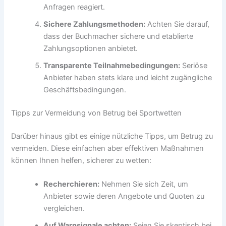
Anfragen reagiert.
Sichere Zahlungsmethoden:
Achten Sie darauf,
dass der Buchmacher sichere und etablierte
Zahlungsoptionen anbietet.
Transparente Teilnahmebedingungen:
Seriöse
Anbieter haben stets klare und leicht zugängliche
Geschäftsbedingungen.
Tipps zur Vermeidung von Betrug bei Sportwetten
Darüber hinaus gibt es einige nützliche Tipps, um Betrug zu
vermeiden. Diese einfachen aber effektiven Maßnahmen
können Ihnen helfen, sicherer zu wetten:
Recherchieren:
Nehmen Sie sich Zeit, um
Anbieter sowie deren Angebote und Quoten zu
vergleichen.
Auf Warnsignale achten:
Seien Sie skeptisch bei