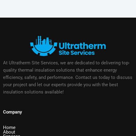
At Ultratherm Site Services, we are dedicated to delivering top-
quality thermal insulation solutions that enhance energy
efficiency, safety, and performance. Contact us today to discuss
your project and let our experts provide you with the best
insulation solutions available!
Company
Home
About