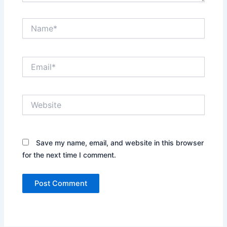
Name*
Email*
Website
Save my name, email, and website in this browser
for the next time I comment.