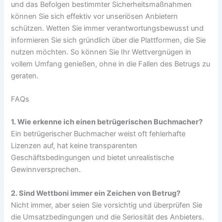
und das Befolgen bestimmter Sicherheitsmaßnahmen
können Sie sich effektiv vor unseriösen Anbietern
schützen. Wetten Sie immer verantwortungsbewusst und
informieren Sie sich gründlich über die Plattformen, die Sie
nutzen möchten. So können Sie Ihr Wettvergnügen in
vollem Umfang genießen, ohne in die Fallen des Betrugs zu
geraten.
FAQs
1. Wie erkenne ich einen betrügerischen Buchmacher?
Ein betrügerischer Buchmacher weist oft fehlerhafte
Lizenzen auf, hat keine transparenten
Geschäftsbedingungen und bietet unrealistische
Gewinnversprechen.
2. Sind Wettboni immer ein Zeichen von Betrug?
Nicht immer, aber seien Sie vorsichtig und überprüfen Sie
die Umsatzbedingungen und die Seriosität des Anbieters.