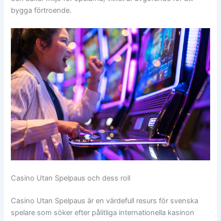
bygga förtroende.
Casino Utan Spelpaus och dess roll
Casino Utan Spelpaus är en värdefull resurs för svenska
spelare som söker efter pålitliga internationella kasinon