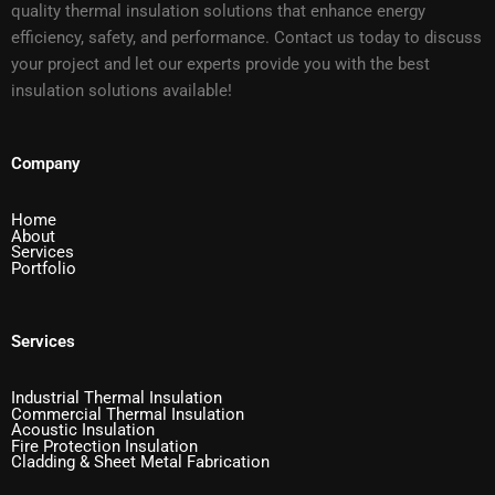
quality thermal insulation solutions that enhance energy
efficiency, safety, and performance. Contact us today to discuss
your project and let our experts provide you with the best
insulation solutions available!
Company
Home
About
Services
Portfolio
Services
Industrial Thermal Insulation
Commercial Thermal Insulation
Acoustic Insulation
Fire Protection Insulation
Cladding & Sheet Metal Fabrication