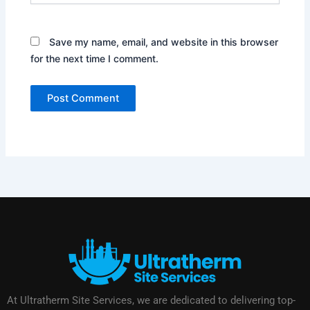
Save my name, email, and website in this browser
for the next time I comment.
At Ultratherm Site Services, we are dedicated to delivering top-