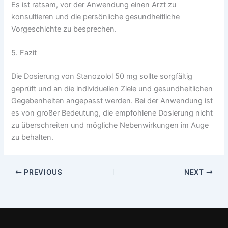
Es ist ratsam, vor der Anwendung einen Arzt zu
konsultieren und die persönliche gesundheitliche
Vorgeschichte zu besprechen.
5. Fazit
Die Dosierung von Stanozolol 50 mg sollte sorgfältig
geprüft und an die individuellen Ziele und gesundheitlichen
Gegebenheiten angepasst werden. Bei der Anwendung ist
es von großer Bedeutung, die empfohlene Dosierung nicht
zu überschreiten und mögliche Nebenwirkungen im Auge
zu behalten.
PREVIOUS
NEXT