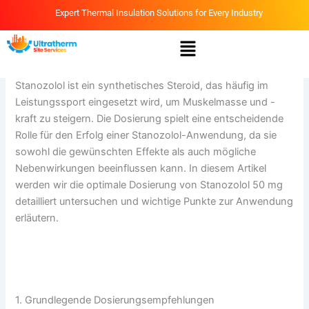
Skip
Expert Thermal Insulation Solutions for Every Industry
to
Menu
content
By
Ammar
/
April 11, 2026
Stanozolol ist ein synthetisches Steroid, das häufig im
Leistungssport eingesetzt wird, um Muskelmasse und -
kraft zu steigern. Die Dosierung spielt eine entscheidende
Rolle für den Erfolg einer Stanozolol-Anwendung, da sie
sowohl die gewünschten Effekte als auch mögliche
Nebenwirkungen beeinflussen kann. In diesem Artikel
werden wir die optimale Dosierung von Stanozolol 50 mg
detailliert untersuchen und wichtige Punkte zur Anwendung
erläutern.
Hier finden Sie einen umfassenden Leitfaden zur
Anwendung von Stanozolol 50 mg.
1. Grundlegende Dosierungsempfehlungen