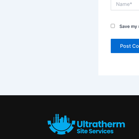
Name*
Save my n