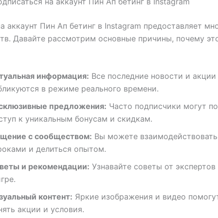
дписаться на аккаунт Пин Ап бетинг в Instagram
а аккаунт Пин Ап бетинг в Instagram предоставляет м
в. Давайте рассмотрим основные причины, почему эт
туальная информация:
Все последние новости и акции
бликуются в режиме реального времени.
склюзивные предложения:
Часто подписчики могут по
ступ к уникальным бонусам и скидкам.
щение с сообществом:
Вы можете взаимодействовать
роками и делиться опытом.
веты и рекомендации:
Узнавайте советы от экспертов
игре.
зуальный контент:
Яркие изображения и видео помогу
нять акции и условия.