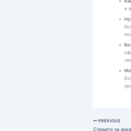
Ка
и 
Ну
бо
по
Бе
оф
че
Мо
Бо
ур
PREVIOUS