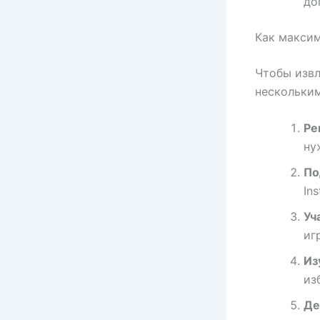
до
Как максим
Чтобы извл
нескольки
Ре
ну
По
In
Уч
иг
Из
из
Де