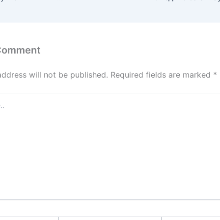
 Comment
address will not be published.
Required fields are marked
*