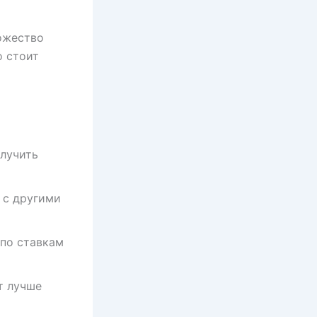
ножество
о стоит
лучить
 с другими
 по ставкам
т лучше