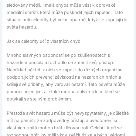
sledovány médii. I malá chyba může vést k obrovské
mediální smršti, která může poškodit jejich reputaci. Tato
situace nutí celebrity být velmi opatrné, když se zapojují do
světa hazardu.
Jak se celebrity učí z vlastních chyb
Mnoho slavných osobností se po zkušenostech s
hazardem poučilo a rozhodlo se změnit svůj přístup.
Například někteří z nich se zapojili do různých organizací
podporujících prevenci závislosti na hazardních hrách a
sdílejí své příběhy, aby varovali ostatní. Tato osvěta může
pomoci nejen jim, ale také mnoha dalším lidem, kteří se
potýkají se stejným problémem.
Přestože svět hazardu může být nevyzpytatelný, je důležité
mít na paměti, že zodpovědný přístup a uvědomění si
vlastních limitů mohou hrát klíčovou roli. Celebři, kteří se
rozhodnou hrát, by měli vždy zvážit rizika a být si vědomi