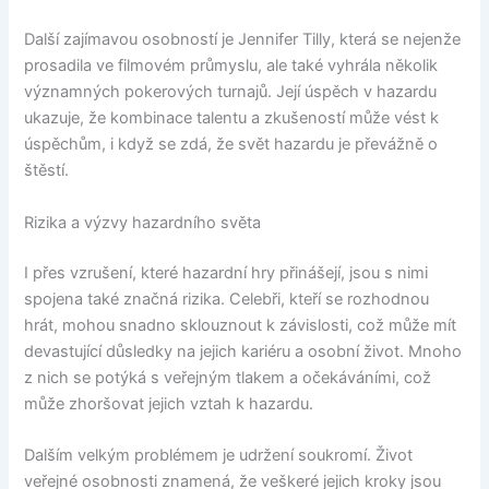
Další zajímavou osobností je Jennifer Tilly, která se nejenže
prosadila ve filmovém průmyslu, ale také vyhrála několik
významných pokerových turnajů. Její úspěch v hazardu
ukazuje, že kombinace talentu a zkušeností může vést k
úspěchům, i když se zdá, že svět hazardu je převážně o
štěstí.
Rizika a výzvy hazardního světa
I přes vzrušení, které hazardní hry přinášejí, jsou s nimi
spojena také značná rizika. Celebři, kteří se rozhodnou
hrát, mohou snadno sklouznout k závislosti, což může mít
devastující důsledky na jejich kariéru a osobní život. Mnoho
z nich se potýká s veřejným tlakem a očekáváními, což
může zhoršovat jejich vztah k hazardu.
Dalším velkým problémem je udržení soukromí. Život
veřejné osobnosti znamená, že veškeré jejich kroky jsou