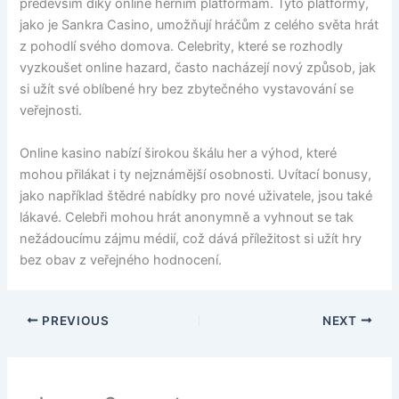
především díky online herním platformám. Tyto platformy,
jako je Sankra Casino, umožňují hráčům z celého světa hrát
z pohodlí svého domova. Celebrity, které se rozhodly
vyzkoušet online hazard, často nacházejí nový způsob, jak
si užít své oblíbené hry bez zbytečného vystavování se
veřejnosti.
Online kasino nabízí širokou škálu her a výhod, které
mohou přilákat i ty nejznámější osobnosti. Uvítací bonusy,
jako například štědré nabídky pro nové uživatele, jsou také
lákavé. Celebři mohou hrát anonymně a vyhnout se tak
nežádoucímu zájmu médií, což dává příležitost si užít hry
bez obav z veřejného hodnocení.
PREVIOUS
NEXT