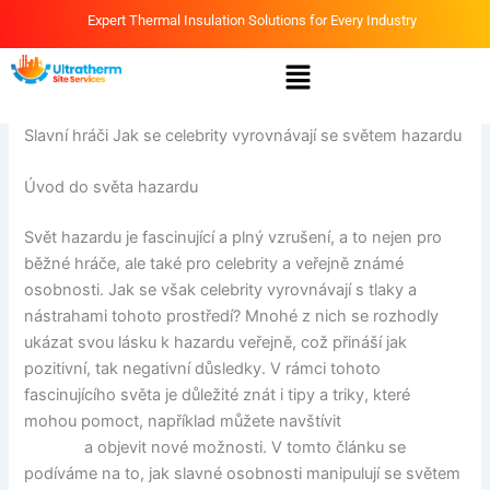
Skip
Expert Thermal Insulation Solutions for Every Industry
to
Menu
content
By
Ammar
/
April 6, 2026
Slavní hráči Jak se celebrity vyrovnávají se světem hazardu
Úvod do světa hazardu
Svět hazardu je fascinující a plný vzrušení, a to nejen pro
běžné hráče, ale také pro celebrity a veřejně známé
osobnosti. Jak se však celebrity vyrovnávají s tlaky a
nástrahami tohoto prostředí? Mnohé z nich se rozhodly
ukázat svou lásku k hazardu veřejně, což přináší jak
pozitivní, tak negativní důsledky. V rámci tohoto
fascinujícího světa je důležité znát i tipy a triky, které
mohou pomoct, například můžete navštívit
Sankra herní
stránka
a objevit nové možnosti. V tomto článku se
podíváme na to, jak slavné osobnosti manipulují se světem