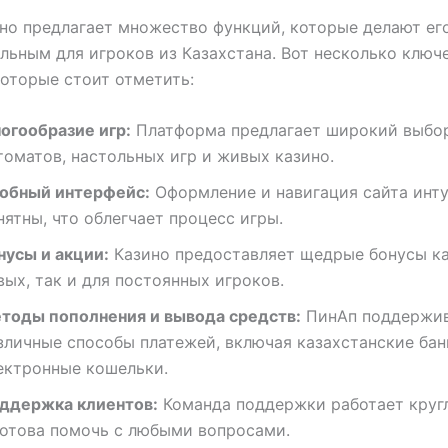
но предлагает множество функций, которые делают ег
льным для игроков из Казахстана. Вот несколько ключ
которые стоит отметить:
огообразие игр:
Платформа предлагает широкий выбо
томатов, настольных игр и живых казино.
обный интерфейс:
Оформление и навигация сайта инт
нятны, что облегчает процесс игры.
нусы и акции:
Казино предоставляет щедрые бонусы ка
вых, так и для постоянных игроков.
тоды пополнения и вывода средств:
ПинАп поддержи
зличные способы платежей, включая казахстанские бан
ектронные кошельки.
ддержка клиентов:
Команда поддержки работает круг
готова помочь с любыми вопросами.