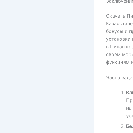
Заключени
Скачать Пи
Казахстане
бонусы и п
установки 
в Пинап ка
своем моби
функциям и
Часто зада
Ка
Пр
на
ус
Бе