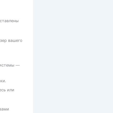
дставлены
узер вашего
системы —
ки.
есь или
вами