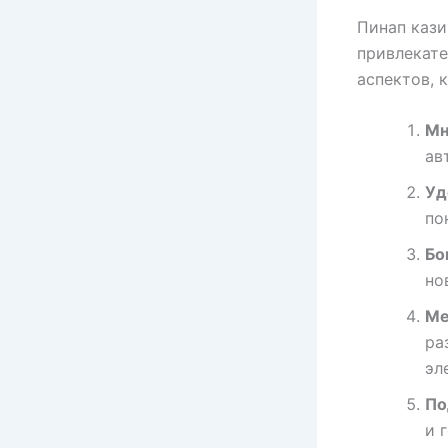
Пинап кази
привлекате
аспектов, 
Мн
ав
Уд
по
Бо
но
Ме
ра
эл
По
и 