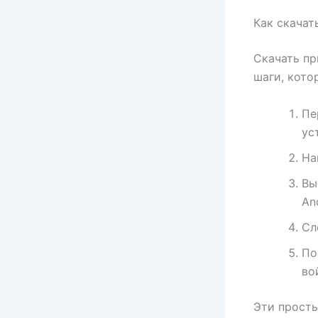
Как скачат
Скачать пр
шаги, кото
Пе
ус
На
Вы
An
Сл
По
во
Эти прост