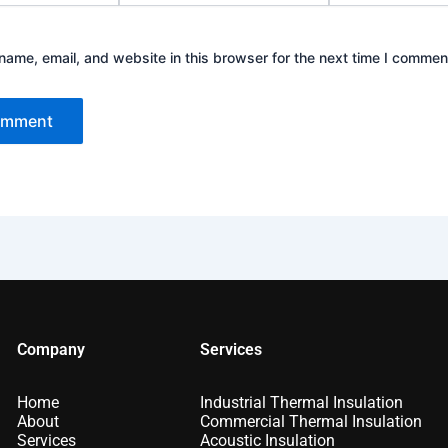
ame, email, and website in this browser for the next time I commen
Company
Services
Home
Industrial Thermal Insulation
About
Commercial Thermal Insulation
Services
Acoustic Insulation