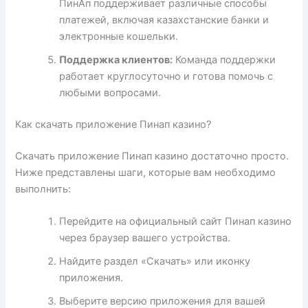
ПинАп поддерживает различные способы
платежей, включая казахстанские банки и
электронные кошельки.
Поддержка клиентов:
Команда поддержки
работает круглосуточно и готова помочь с
любыми вопросами.
Как скачать приложение Пинап казино?
Скачать приложение Пинап казино достаточно просто.
Ниже представлены шаги, которые вам необходимо
выполнить:
Перейдите на официальный сайт Пинап казино
через браузер вашего устройства.
Найдите раздел «Скачать» или иконку
приложения.
Выберите версию приложения для вашей