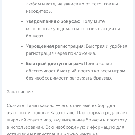
любом месте, не зависимо от того, где вы
находитесь.
Уведомления о бонусах:
Получайте
мгновенные уведомления о новых акциях и
бонусах.
Упрощенная регистрация:
Быстрая и удобная
регистрация через приложение.
Быстрый доступ к играм:
Приложение
обеспечивает быстрый доступ ко всем играм
без необходимости загружать браузер.
Заключение
Скачать Пинап казино — это отличный выбор для
азартных игроков в Казахстане. Платформа предлагает
широкий спектр игр, внушительные бонусы и простоту
в использовании. Всю необходимую информацию для
установки и регистрации можно найти на