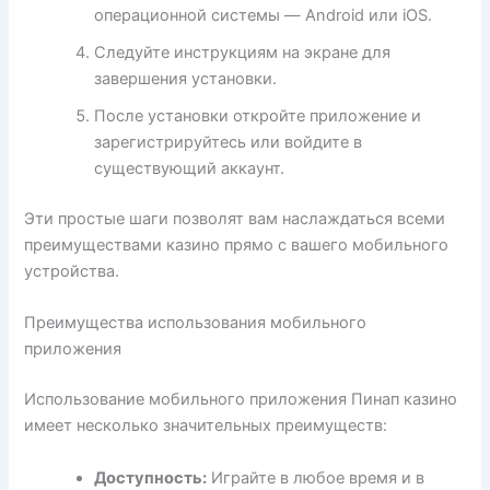
операционной системы — Android или iOS.
Следуйте инструкциям на экране для
завершения установки.
После установки откройте приложение и
зарегистрируйтесь или войдите в
существующий аккаунт.
Эти простые шаги позволят вам наслаждаться всеми
преимуществами казино прямо с вашего мобильного
устройства.
Преимущества использования мобильного
приложения
Использование мобильного приложения Пинап казино
имеет несколько значительных преимуществ:
Доступность:
Играйте в любое время и в