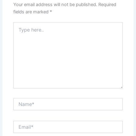
Your email address will not be published.
Required
fields are marked
*
Type
here..
Name*
Email*