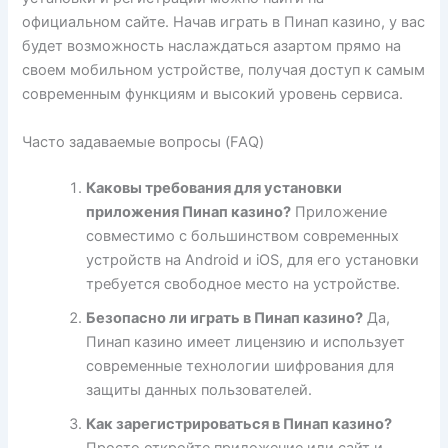
официальном сайте. Начав играть в Пинап казино, у вас
будет возможность наслаждаться азартом прямо на
своем мобильном устройстве, получая доступ к самым
современным функциям и высокий уровень сервиса.
Часто задаваемые вопросы (FAQ)
Каковы требования для установки
приложения Пинап казино?
Приложение
совместимо с большинством современных
устройств на Android и iOS, для его установки
требуется свободное место на устройстве.
Безопасно ли играть в Пинап казино?
Да,
Пинап казино имеет лицензию и использует
современные технологии шифрования для
защиты данных пользователей.
Как зарегистрироваться в Пинап казино?
Просто откройте приложение или сайт и