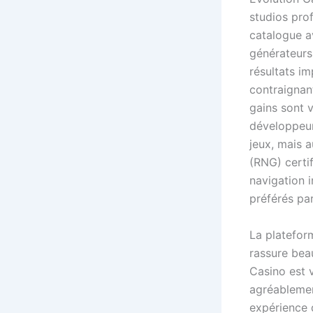
studios pro
catalogue a
générateurs
résultats im
contraignan
gains sont v
développeur
jeux, mais a
(RNG) certif
navigation i
préférés pa
La platefor
rassure beau
Casino est v
agréablemen
expérience 