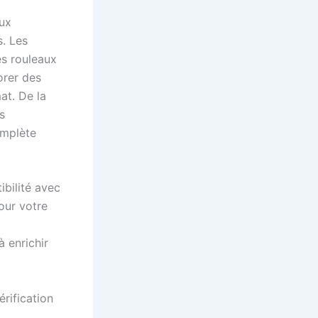
aux
s. Les
es rouleaux
orer des
at. De la
s
omplète
bilité avec
our votre
 enrichir
rification