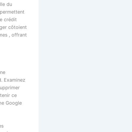
lle du
 permettent
e crédit
ger côtoient
es , offrant
une
id. Examinez
supprimer
enir ce
mme Google
ès