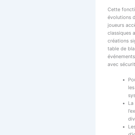
Cette fonct
évolutions 
joueurs acc
classiques 
créations s
table de bl
événements 
avec sécuri
Po
les
sys
La
l’e
di
Les
d’i