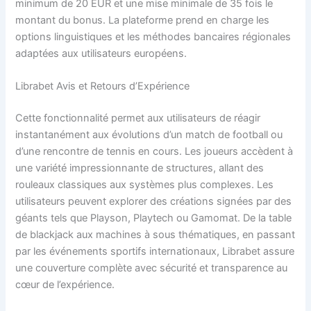
minimum de 20 EUR et une mise minimale de 35 fois le
montant du bonus. La plateforme prend en charge les
options linguistiques et les méthodes bancaires régionales
adaptées aux utilisateurs européens.
Librabet Avis et Retours d’Expérience
Cette fonctionnalité permet aux utilisateurs de réagir
instantanément aux évolutions d’un match de football ou
d’une rencontre de tennis en cours. Les joueurs accèdent à
une variété impressionnante de structures, allant des
rouleaux classiques aux systèmes plus complexes. Les
utilisateurs peuvent explorer des créations signées par des
géants tels que Playson, Playtech ou Gamomat. De la table
de blackjack aux machines à sous thématiques, en passant
par les événements sportifs internationaux, Librabet assure
une couverture complète avec sécurité et transparence au
cœur de l’expérience.