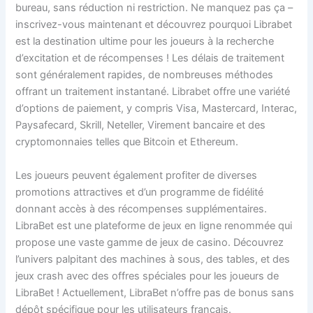
bureau, sans réduction ni restriction. Ne manquez pas ça –
inscrivez-vous maintenant et découvrez pourquoi Librabet
est la destination ultime pour les joueurs à la recherche
d’excitation et de récompenses ! Les délais de traitement
sont généralement rapides, de nombreuses méthodes
offrant un traitement instantané. Librabet offre une variété
d’options de paiement, y compris Visa, Mastercard, Interac,
Paysafecard, Skrill, Neteller, Virement bancaire et des
cryptomonnaies telles que Bitcoin et Ethereum.
Les joueurs peuvent également profiter de diverses
promotions attractives et d’un programme de fidélité
donnant accès à des récompenses supplémentaires.
LibraBet est une plateforme de jeux en ligne renommée qui
propose une vaste gamme de jeux de casino. Découvrez
l’univers palpitant des machines à sous, des tables, et des
jeux crash avec des offres spéciales pour les joueurs de
LibraBet ! Actuellement, LibraBet n’offre pas de bonus sans
dépôt spécifique pour les utilisateurs français.