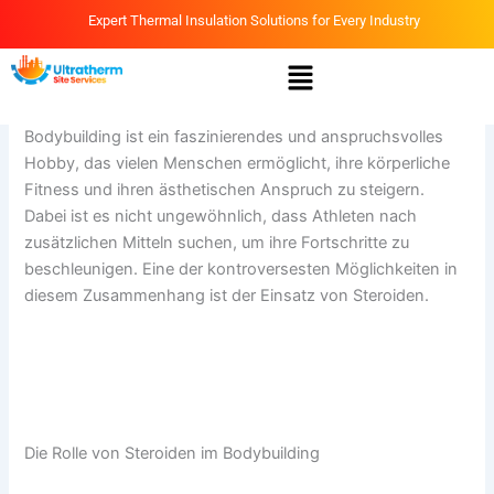
Skip
Expert Thermal Insulation Solutions for Every Industry
to
Menu
content
By
Ammar
/
March 27, 2026
Bodybuilding ist ein faszinierendes und anspruchsvolles
Hobby, das vielen Menschen ermöglicht, ihre körperliche
Fitness und ihren ästhetischen Anspruch zu steigern.
Dabei ist es nicht ungewöhnlich, dass Athleten nach
zusätzlichen Mitteln suchen, um ihre Fortschritte zu
beschleunigen. Eine der kontroversesten Möglichkeiten in
diesem Zusammenhang ist der Einsatz von Steroiden.
https://webshop.balslev.no/optimierung-des-
bodybuildings-der-sichere-und-effektive-einsatz-von-
steroiden/
Die Rolle von Steroiden im Bodybuilding