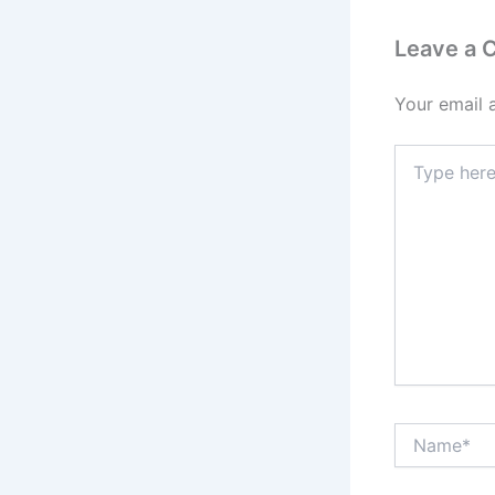
Leave a
Your email 
Type
here..
Name*