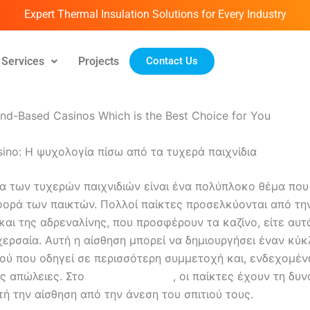
Expert Thermal Insulation Solutions for Every Industry
Services
Projects
Contact Us
rch 25, 2026
and-Based Casinos Which is the Best Choice for You
asino: Η ψυχολογία πίσω από τα τυχερά παιχνίδια
α των τυχερών παιχνιδιών είναι ένα πολύπλοκο θέμα που
φορά των παικτών. Πολλοί παίκτες προσελκύονται από τη
και της αδρεναλίνης, που προσφέρουν τα καζίνο, είτε αυτά
 χερσαία. Αυτή η αίσθηση μπορεί να δημιουργήσει έναν κύκ
ού που οδηγεί σε περισσότερη συμμετοχή και, ενδεχομέν
ς απώλειες. Στο
millioner Greece
, οι παίκτες έχουν τη δυ
ή την αίσθηση από την άνεση του σπιτιού τους.