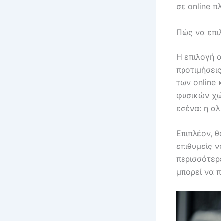
σε online 
Πώς να επιλ
Η επιλογή α
προτιμήσεις
των online 
φυσικών χώρ
εσένα: η αλ
Επιπλέον, θ
επιθυμείς ν
περισσότερ
μπορεί να 