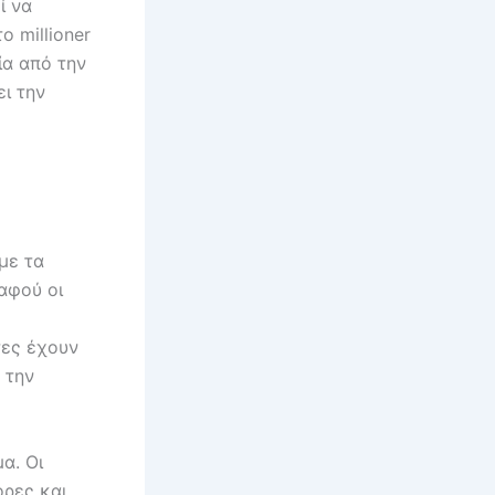
ί να
ο millioner
ία από την
ι την
με τα
 αφού οι
ς
κτες έχουν
 την
α. Οι
ορες και