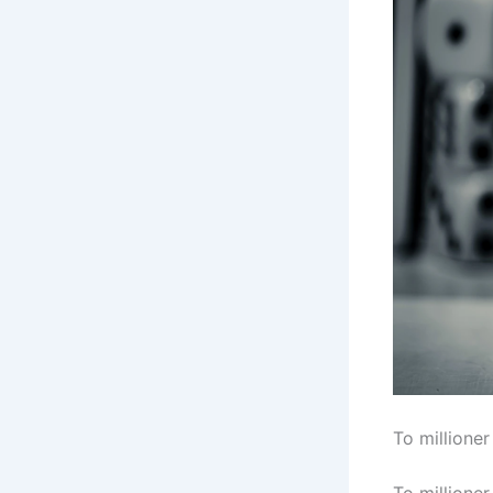
Το millione
Το millione