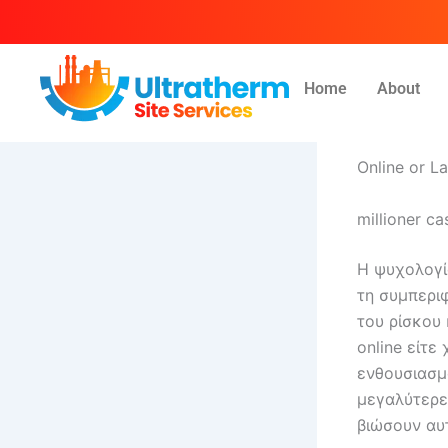
Skip
to
content
Home
About
By
Ammar
/
Ma
Online or L
millioner c
Η ψυχολογί
τη συμπερι
του ρίσκου 
online είτε
ενθουσιασμ
μεγαλύτερε
βιώσουν αυτ