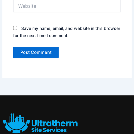
Website
Save my name, email, and website in this browser
for the next time I comment.