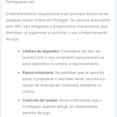
Portugueses em
O entretenimento responsavel e um principio essencial de
qualquer casino online em Portugal. Os casinos licenciados
pelo SRIJ sao obrigados a proporcionar mecanismos que
permitam os jogadores a controlar o seu comportamento
de jogo.
Limites de deposito:
Estabeleca um teto de
acordo com o seu orcamento pessoal para os
seus depositos e cumpra-o rigorosamente.
Pausa voluntaria:
Se perceber que as apostas
estao a prejudicar o seu bem-estar, recorra a a
opcao de interrupcao voluntaria existente no
casino.
Controlo de tempo:
Ative notificacoes que o
notifiquem quando atingir um determinado
periodo de jogo.