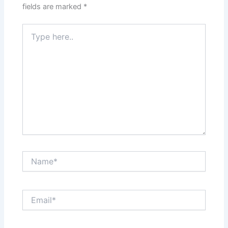
fields are marked
*
Type
here..
Name*
Email*