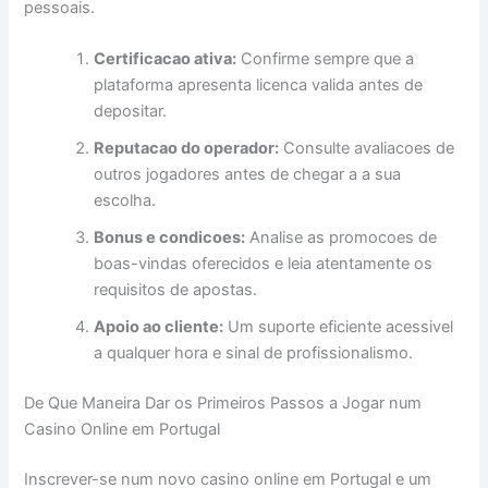
pessoais.
Certificacao ativa:
Confirme sempre que a
plataforma apresenta licenca valida antes de
depositar.
Reputacao do operador:
Consulte avaliacoes de
outros jogadores antes de chegar a a sua
escolha.
Bonus e condicoes:
Analise as promocoes de
boas-vindas oferecidos e leia atentamente os
requisitos de apostas.
Apoio ao cliente:
Um suporte eficiente acessivel
a qualquer hora e sinal de profissionalismo.
De Que Maneira Dar os Primeiros Passos a Jogar num
Casino Online em Portugal
Inscrever-se num novo casino online em Portugal e um