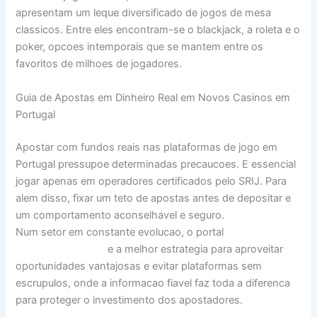
apresentam um leque diversificado de jogos de mesa
classicos. Entre eles encontram-se o blackjack, a roleta e o
poker, opcoes intemporais que se mantem entre os
favoritos de milhoes de jogadores.
Guia de Apostas em Dinheiro Real em Novos Casinos em
Portugal
Apostar com fundos reais nas plataformas de jogo em
Portugal pressupoe determinadas precaucoes. E essencial
jogar apenas em operadores certificados pelo SRIJ. Para
alem disso, fixar um teto de apostas antes de depositar e
um comportamento aconselhavel e seguro.
Num setor em constante evolucao, o portal
novos casinos
online em portugal
e a melhor estrategia para aproveitar
oportunidades vantajosas e evitar plataformas sem
escrupulos, onde a informacao fiavel faz toda a diferenca
para proteger o investimento dos apostadores.