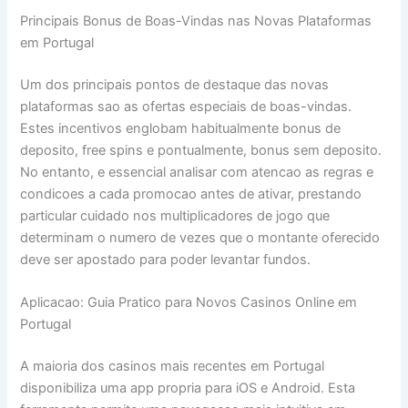
Principais Bonus de Boas-Vindas nas Novas Plataformas
em Portugal
Um dos principais pontos de destaque das novas
plataformas sao as ofertas especiais de boas-vindas.
Estes incentivos englobam habitualmente bonus de
deposito, free spins e pontualmente, bonus sem deposito.
No entanto, e essencial analisar com atencao as regras e
condicoes a cada promocao antes de ativar, prestando
particular cuidado nos multiplicadores de jogo que
determinam o numero de vezes que o montante oferecido
deve ser apostado para poder levantar fundos.
Aplicacao: Guia Pratico para Novos Casinos Online em
Portugal
A maioria dos casinos mais recentes em Portugal
disponibiliza uma app propria para iOS e Android. Esta