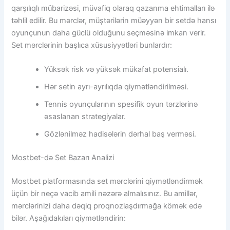
qarşılıqlı mübarizəsi, müvafiq olaraq qazanma ehtimalları ilə
təhlil edilir. Bu mərclər, müştərilərin müəyyən bir setdə hansı
oyunçunun daha güclü olduğunu seçməsinə imkan verir.
Set mərclərinin başlıca xüsusiyyətləri bunlardır:
Yüksək risk və yüksək mükafat potensialı.
Hər setin ayrı-ayrılıqda qiymətləndirilməsi.
Tennis oyunçularının spesifik oyun tərzlərinə
əsaslanan strategiyalar.
Gözlənilməz hadisələrin dərhal baş verməsi.
Mostbet-də Set Bazarı Analizi
Mostbet platformasında set mərclərini qiymətləndirmək
üçün bir neçə vacib amili nəzərə almalısınız. Bu amillər,
mərclərinizi daha dəqiq proqnozlaşdırmağa kömək edə
bilər. Aşağıdakıları qiymətləndirin: