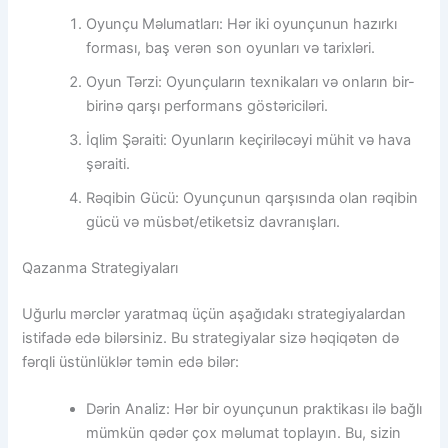
Oyunçu Məlumatları: Hər iki oyunçunun hazırkı
forması, baş verən son oyunları və tarixləri.
Oyun Tərzi: Oyunçuların texnikaları və onların bir-
birinə qarşı performans göstəriciləri.
İqlim Şəraiti: Oyunların keçiriləcəyi mühit və hava
şəraiti.
Rəqibin Gücü: Oyunçunun qarşısında olan rəqibin
gücü və müsbət/etiketsiz davranışları.
Qazanma Strategiyaları
Uğurlu mərclər yaratmaq üçün aşağıdakı strategiyalardan
istifadə edə bilərsiniz. Bu strategiyalar sizə həqiqətən də
fərqli üstünlüklər təmin edə bilər:
Dərin Analiz: Hər bir oyunçunun praktikası ilə bağlı
mümkün qədər çox məlumat toplayın. Bu, sizin