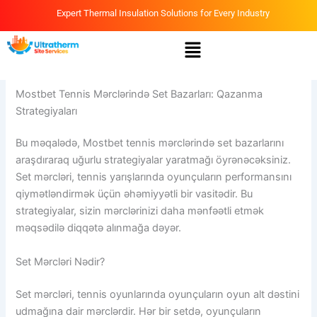
Skip
Expert Thermal Insulation Solutions for Every Industry
to
Menu
content
By
Ammar
/
April 14, 2026
Mostbet Tennis Mərclərində Set Bazarları: Qazanma
Strategiyaları
Bu məqalədə, Mostbet tennis mərclərində set bazarlarını
araşdıraraq uğurlu strategiyalar yaratmağı öyrənəcəksiniz.
Set mərcləri, tennis yarışlarında oyunçuların performansını
qiymətləndirmək üçün əhəmiyyətli bir vasitədir. Bu
strategiyalar, sizin mərclərinizi daha mənfəətli etmək
məqsədilə diqqətə alınmağa dəyər.
Set Mərcləri Nədir?
Set mərcləri, tennis oyunlarında oyunçuların oyun alt dəstini
udmağına dair mərclərdir. Hər bir setdə, oyunçuların