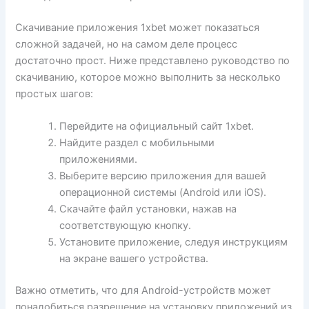
Скачивание приложения 1xbet может показаться
сложной задачей, но на самом деле процесс
достаточно прост. Ниже представлено руководство по
скачиванию, которое можно выполнить за несколько
простых шагов:
Перейдите на официальный сайт 1xbet.
Найдите раздел с мобильными
приложениями.
Выберите версию приложения для вашей
операционной системы (Android или iOS).
Скачайте файл установки, нажав на
соответствующую кнопку.
Установите приложение, следуя инструкциям
на экране вашего устройства.
Важно отметить, что для Android-устройств может
понадобиться разрешение на установку приложений из