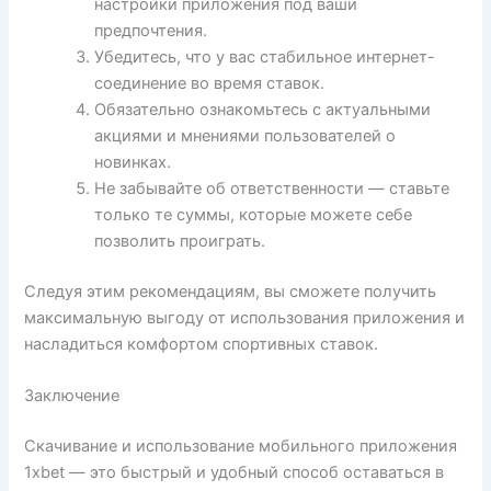
настройки приложения под ваши
предпочтения.
Убедитесь, что у вас стабильное интернет-
соединение во время ставок.
Обязательно ознакомьтесь с актуальными
акциями и мнениями пользователей о
новинках.
Не забывайте об ответственности — ставьте
только те суммы, которые можете себе
позволить проиграть.
Следуя этим рекомендациям, вы сможете получить
максимальную выгоду от использования приложения и
насладиться комфортом спортивных ставок.
Заключение
Скачивание и использование мобильного приложения
1xbet — это быстрый и удобный способ оставаться в