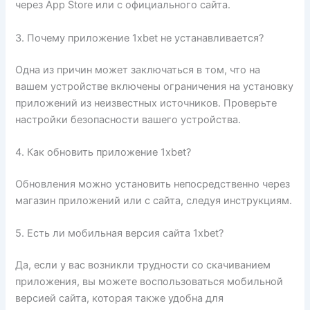
через App Store или с официального сайта.
3. Почему приложение 1xbet не устанавливается?
Одна из причин может заключаться в том, что на
вашем устройстве включены ограничения на установку
приложений из неизвестных источников. Проверьте
настройки безопасности вашего устройства.
4. Как обновить приложение 1xbet?
Обновления можно установить непосредственно через
магазин приложений или с сайта, следуя инструкциям.
5. Есть ли мобильная версия сайта 1xbet?
Да, если у вас возникли трудности со скачиванием
приложения, вы можете воспользоваться мобильной
версией сайта, которая также удобна для