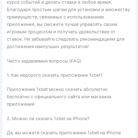
курсе событий и делать ставки в любое время.
Благодаря простым шагам для установки и множеству
преимуществ, связанных с использованием
приложения, вы сможете лучше управлять своим
игровым процессом и получать удовольствие от
ставок. Не забывайте следовать рекомендациям для
достижения наилучших результатов!
1хБет
Часто задаваемые вопросы (FAQ)
1. Как недорого скачать приложение 1xbet?
Приложение 1xbet можно скачать абсолютно
бесплатно с официального сайта или магазина
приложений.
2. Можно ли скачать 1xbet на iPhone?
Да, вы можете скачать приложение 1xbet на iPhone