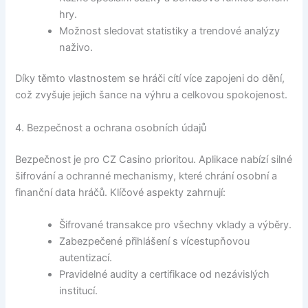
hry.
Možnost sledovat statistiky a trendové analýzy
naživo.
Díky těmto vlastnostem se hráči cítí více zapojeni do dění,
což zvyšuje jejich šance na výhru a celkovou spokojenost.
4. Bezpečnost a ochrana osobních údajů
Bezpečnost je pro CZ Casino prioritou. Aplikace nabízí silné
šifrování a ochranné mechanismy, které chrání osobní a
finanční data hráčů. Klíčové aspekty zahrnují:
Šifrované transakce pro všechny vklady a výběry.
Zabezpečené přihlášení s vícestupňovou
autentizací.
Pravidelné audity a certifikace od nezávislých
institucí.