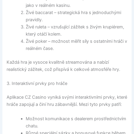
jako v reálném kasinu.
Živé baccarat – strategická hra s jednoduchými
pravidly.
Živé ruleta – vzrušující zážitek s živým krupiérem,
který otáčí kolem.
Živé poker – možnost měřit síly s ostatními hráči v
reálném čase.
Každá hra je vysoce kvalitně streamována a nabízí
realistický zážitek, což přispívá k celkové atmosféře hry.
3. Interaktivní prvky pro hráče
Aplikace CZ Casino vyniká svými interaktivními prvky, které
hráče zapojují a činí hru zábavnější. Mezi tyto prvky patří:
Možnost komunikace s dealerem prostřednictvím
chatu.
Různé speciální sázky a bonusové funkce během