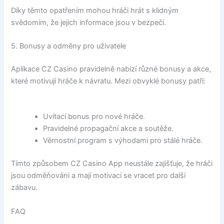
Díky těmto opatřením mohou hráči hrát s klidným
svědomím, že jejich informace jsou v bezpečí.
5. Bonusy a odměny pro uživatele
Aplikace CZ Casino pravidelně nabízí různé bonusy a akce,
které motivují hráče k návratu. Mezi obvyklé bonusy patří:
mostbet
Uvítací bonus pro nové hráče.
Pravidelné propagační akce a soutěže.
Věrnostní program s výhodami pro stálé hráče.
Tímto způsobem CZ Casino App neustále zajišťuje, že hráči
jsou odměňováni a mají motivaci se vracet pro další
zábavu.
FAQ