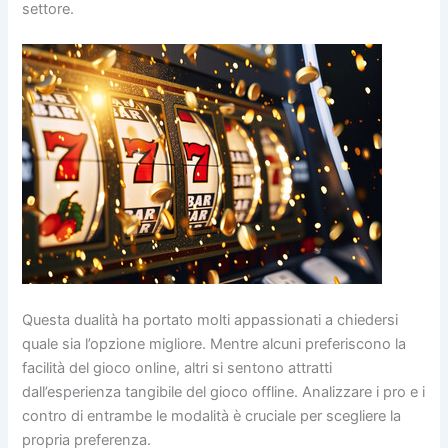
settore.
Questa dualità ha portato molti appassionati a chiedersi
quale sia l’opzione migliore. Mentre alcuni preferiscono la
facilità del gioco online, altri si sentono attratti
dall’esperienza tangibile del gioco offline. Analizzare i pro e i
contro di entrambe le modalità è cruciale per scegliere la
propria preferenza.