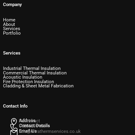
Company
Home
About
Services
Portfolio
Services
Industrial Thermal Insulation
Commercial Thermal Insulation
Acoustic Insulation
Fire Protection Insulation
Cladding & Sheet Metal Fabrication
Contact Info
Address
Pontefract
Contact Details
07835293151
Email Us
info@ultrathermservices.co.uk