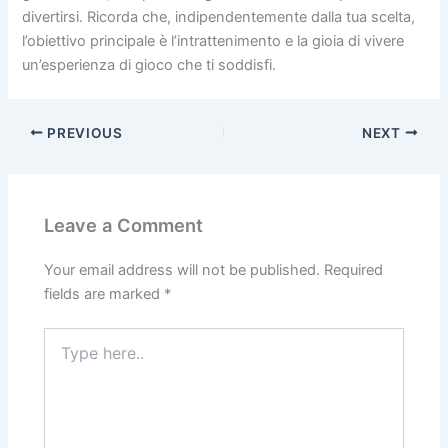
divertirsi. Ricorda che, indipendentemente dalla tua scelta,
l’obiettivo principale è l’intrattenimento e la gioia di vivere
un’esperienza di gioco che ti soddisfi.
PREVIOUS
NEXT
Leave a Comment
Your email address will not be published.
Required
fields are marked
*
Type
here..