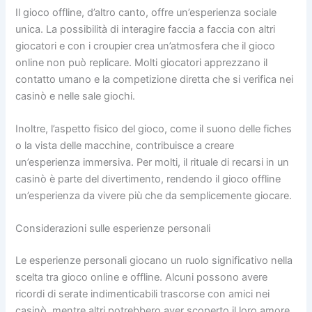
Il gioco offline, d’altro canto, offre un’esperienza sociale
unica. La possibilità di interagire faccia a faccia con altri
giocatori e con i croupier crea un’atmosfera che il gioco
online non può replicare. Molti giocatori apprezzano il
contatto umano e la competizione diretta che si verifica nei
casinò e nelle sale giochi.
Inoltre, l’aspetto fisico del gioco, come il suono delle fiches
o la vista delle macchine, contribuisce a creare
un’esperienza immersiva. Per molti, il rituale di recarsi in un
casinò è parte del divertimento, rendendo il gioco offline
un’esperienza da vivere più che da semplicemente giocare.
Considerazioni sulle esperienze personali
Le esperienze personali giocano un ruolo significativo nella
scelta tra gioco online e offline. Alcuni possono avere
ricordi di serate indimenticabili trascorse con amici nei
casinò, mentre altri potrebbero aver scoperto il loro amore