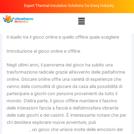
Skip
Expert Thermal Insulation Solutions for Every Industry
to
Menu
content
By
Ammar
/
April 3, 2026
Il duello tra il gioco online e quello offline quale scegliere
Introduzione al gioco online e offline
Negli ultimi anni, il panorama del gioco ha subito una
trasformazione radicale grazie all’avvento delle piattaforme
online. Giocare online offre una varietà di esperienze che
vanno dalla comodità di giocare da casa alla possibilità di
partecipare a giochi con persone provenienti da tutto il
mondo. D’altra parte, il gioco offline mantiene il fascino
delle interazioni faccia a faccia e dell’atmosfera vibrante
delle sale giochi e dei casinò. È interessante notare che per
chi desidera esplorare nuove avventure, può
scopri Tower
Rush demo
, un gioco che unisce molte delle emozioni del