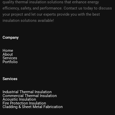
quality thermal insulation solutions that enhance energy
efficiency, safety, and performance. Contact us today to discuss
your project and let our experts provide you with the best
insulation solutions available!
Company
Home
About
Services
Portfolio
Services
Industrial Thermal Insulation
Commercial Thermal Insulation
Acoustic Insulation
Fire Protection Insulation
Cladding & Sheet Metal Fabrication