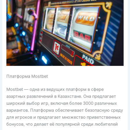
Платформа Mostbet
Mostbet — одна из ведущих платформ в сфере
азартных развлечений в Казахстане. Она предлагает
широкий выбор игр, включая более 3000 различных
вариантов. Платформа обеспечивает безопасную среду
для игроков и предлагает множество приветственных
бонусов, что делает её популярной среди любителей