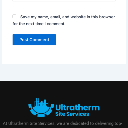
Save my name, email, and website in this browser
for the next time I comment.
At Ultratherm Site Services, we are dedicated to delivering top-