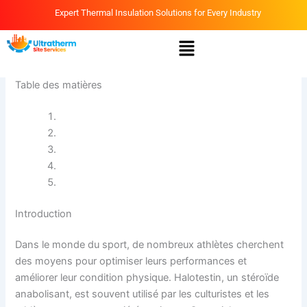
Skip
Expert Thermal Insulation Solutions for Every Industry
to
Menu
content
By
Ammar
/
April 13, 2026
Table des matières
Introduction
Qu’est-ce que Halotestin ?
Dosage et utilisation
Effets secondaires
Conclusion
Introduction
Dans le monde du sport, de nombreux athlètes cherchent
des moyens pour optimiser leurs performances et
améliorer leur condition physique. Halotestin, un stéroïde
anabolisant, est souvent utilisé par les culturistes et les