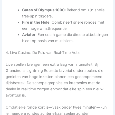
Gates of Olympus 1000
: Bekend om zijn snelle
free‑spin triggers.
Fire in the Hole
: Combineert snelle rondes met
een hoge winstfrequentie.
Aviator
: Een crash game die directe uitbetalingen
biedt op basis van multipliers.
4. Live Casino: De Puls van Real‑Time Actie
Live spellen brengen een extra laag van intensiteit. Bij
Gransino is Lightning Roulette favoriet onder spelers die
genieten van hoge inzetten binnen een gecomprimeerd
tijdsbestek. De scherpe graphics en interacties met de
dealer in real time zorgen ervoor dat elke spin een nieuw
avontuur is.
Omdat elke ronde kort is—vaak onder twee minuten—kun
je meerdere rondes achter elkaar spelen zonder