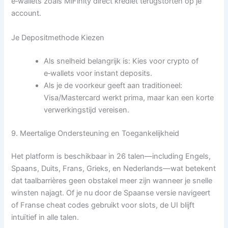
e‑wallets zoals MiFinity direct krediet terugstorten op je
account.
Je Depositmethode Kiezen
Als snelheid belangrijk is: Kies voor crypto of
e‑wallets voor instant deposits.
Als je de voorkeur geeft aan traditioneel:
Visa/Mastercard werkt prima, maar kan een korte
verwerkingstijd vereisen.
9. Meertalige Ondersteuning en Toegankelijkheid
Het platform is beschikbaar in 26 talen—including Engels,
Spaans, Duits, Frans, Grieks, en Nederlands—wat betekent
dat taalbarrières geen obstakel meer zijn wanneer je snelle
winsten najagt. Of je nu door de Spaanse versie navigeert
of Franse cheat codes gebruikt voor slots, de UI blijft
intuïtief in alle talen.