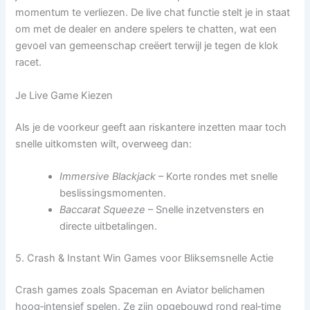
momentum te verliezen. De live chat functie stelt je in staat
om met de dealer en andere spelers te chatten, wat een
gevoel van gemeenschap creëert terwijl je tegen de klok
racet.
Je Live Game Kiezen
Als je de voorkeur geeft aan riskantere inzetten maar toch
snelle uitkomsten wilt, overweeg dan:
Immersive Blackjack
– Korte rondes met snelle
beslissingsmomenten.
Baccarat Squeeze
– Snelle inzetvensters en
directe uitbetalingen.
5. Crash & Instant Win Games voor Bliksemsnelle Actie
Crash games zoals Spaceman en Aviator belichamen
hoog‑intensief spelen. Ze zijn opgebouwd rond real‑time