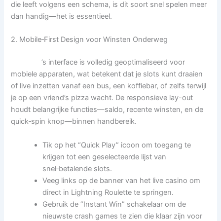
die leeft volgens een schema, is dit soort snel spelen meer
dan handig—het is essentieel.
2. Mobile‑First Design voor Winsten Onderweg
Gransino
’s interface is volledig geoptimaliseerd voor
mobiele apparaten, wat betekent dat je slots kunt draaien
of live inzetten vanaf een bus, een koffiebar, of zelfs terwijl
je op een vriend’s pizza wacht. De responsieve lay-out
houdt belangrijke functies—saldo, recente winsten, en de
quick‑spin knop—binnen handbereik.
Tik op het “Quick Play” icoon om toegang te
krijgen tot een geselecteerde lijst van
snel‑betalende slots.
Veeg links op de banner van het live casino om
direct in Lightning Roulette te springen.
Gebruik de “Instant Win” schakelaar om de
nieuwste crash games te zien die klaar zijn voor