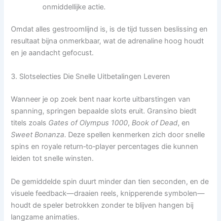
onmiddellijke actie.
Omdat alles gestroomlijnd is, is de tijd tussen beslissing en
resultaat bijna onmerkbaar, wat de adrenaline hoog houdt
en je aandacht gefocust.
3. Slotselecties Die Snelle Uitbetalingen Leveren
Wanneer je op zoek bent naar korte uitbarstingen van
spanning, springen bepaalde slots eruit. Gransino biedt
titels zoals
Gates of Olympus 1000
,
Book of Dead
, en
Sweet Bonanza
. Deze spellen kenmerken zich door snelle
spins en royale return‑to‑player percentages die kunnen
leiden tot snelle winsten.
De gemiddelde spin duurt minder dan tien seconden, en de
visuele feedback—draaien reels, knipperende symbolen—
houdt de speler betrokken zonder te blijven hangen bij
langzame animaties.