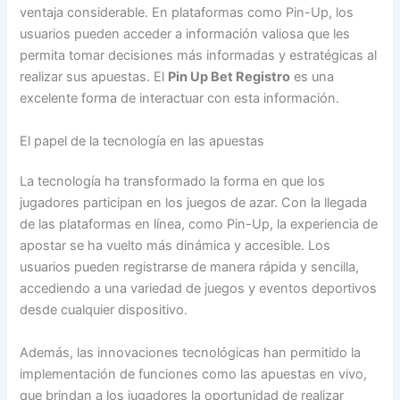
ventaja considerable. En plataformas como Pin-Up, los
usuarios pueden acceder a información valiosa que les
permita tomar decisiones más informadas y estratégicas al
realizar sus apuestas. El
Pin Up Bet Registro
es una
excelente forma de interactuar con esta información.
El papel de la tecnología en las apuestas
La tecnología ha transformado la forma en que los
jugadores participan en los juegos de azar. Con la llegada
de las plataformas en línea, como Pin-Up, la experiencia de
apostar se ha vuelto más dinámica y accesible. Los
usuarios pueden registrarse de manera rápida y sencilla,
accediendo a una variedad de juegos y eventos deportivos
desde cualquier dispositivo.
Además, las innovaciones tecnológicas han permitido la
implementación de funciones como las apuestas en vivo,
que brindan a los jugadores la oportunidad de realizar