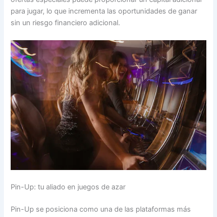
para jugar, lo que incrementa las oportunidades de ganar
sin un riesgo financiero adicional.
Pin-Up: tu aliado en juegos de azar
Pin-Up se posiciona como una de las plataformas más