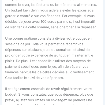
comme le loyer, les factures ou les dépenses alimentaires.
Un budget bien défini vous aidera à éviter les excès et à
garder le contrôle sur vos finances. Par exemple, si vous
décidez de jouer avec 100 euros par mois, il est impératif
de s’en tenir à cette somme, sans chercher à la dépasser.
Une bonne pratique consiste à diviser votre budget en
sessions de jeu. Cela vous permet de répartir vos
dépenses sur plusieurs jours ou semaines, et ainsi de
prolonger votre expérience de jeu tout en maintenant le
plaisir. De plus, il est conseillé d’utiliser des moyens de
paiement spécifiques pour le jeu, afin de séparer vos
finances habituelles de celles dédiées au divertissement.
Cela facilite le suivi de vos dépenses.
Il est également essentiel de revoir régulièrement votre
budget. Si vous constatez que vous dépensez plus que
prévu, ajustez vos limites ou envisagez de prendre une