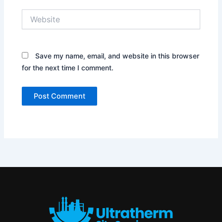
Website
Save my name, email, and website in this browser
for the next time I comment.