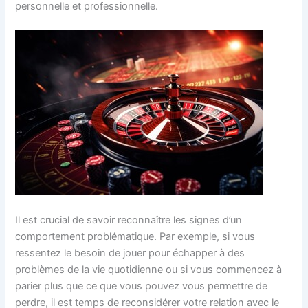
personnelle et professionnelle.
Il est crucial de savoir reconnaître les signes d’un
comportement problématique. Par exemple, si vous
ressentez le besoin de jouer pour échapper à des
problèmes de la vie quotidienne ou si vous commencez à
parier plus que ce que vous pouvez vous permettre de
perdre, il est temps de reconsidérer votre relation avec le