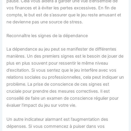
pause. Cela vous aidera à garder une vue d’ensemble de
vos finances et à éviter les pertes excessives. En fin de
compte, le but est de s’assurer que le jeu reste amusant et
ne devienne pas une source de stress.
Reconnaître les signes de la dépendance
La dépendance au jeu peut se manifester de différentes
manières. Un des premiers signes est le besoin de jouer de
plus en plus souvent pour ressentir le même niveau
d’excitation. Si vous sentez que le jeu interfère avec vos
relations sociales ou professionnelles, cela peut indiquer un
problème. La prise de conscience de ces signes est
cruciale pour prendre des mesures correctives. Il est
conseillé de faire un examen de conscience régulier pour
évaluer l’impact du jeu sur votre vie.
Un autre indicateur alarmant est l’augmentation des
dépenses. Si vous commencez à puiser dans vos