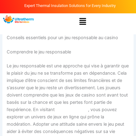
Skip
Expert Thermal Insulation Solutions for Every Industry
to
Menu
content
By
Ammar
/
April 10, 2026
Conseils essentiels pour un jeu responsable au casino
Comprendre le jeu responsable
Le jeu responsable est une approche qui vise à garantir que
le plaisir du jeu ne se transforme pas en dépendance. Cela
implique d’être conscient de ses limites financières et de
s’assurer que le jeu reste un divertissement. Les joueurs
doivent comprendre que les jeux de casino sont avant tout
basés sur la chance et que les pertes font partie de
l’expérience. En visitant
bigclash casino
, vous pouvez
explorer un univers de jeux en ligne qui prône la
modération. Adopter une attitude saine envers le jeu peut
aider à éviter des conséquences négatives sur sa vie