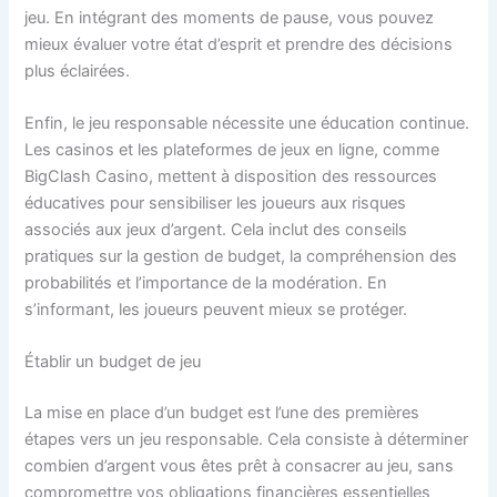
jeu. En intégrant des moments de pause, vous pouvez
mieux évaluer votre état d’esprit et prendre des décisions
plus éclairées.
Enfin, le jeu responsable nécessite une éducation continue.
Les casinos et les plateformes de jeux en ligne, comme
BigClash Casino, mettent à disposition des ressources
éducatives pour sensibiliser les joueurs aux risques
associés aux jeux d’argent. Cela inclut des conseils
pratiques sur la gestion de budget, la compréhension des
probabilités et l’importance de la modération. En
s’informant, les joueurs peuvent mieux se protéger.
Établir un budget de jeu
La mise en place d’un budget est l’une des premières
étapes vers un jeu responsable. Cela consiste à déterminer
combien d’argent vous êtes prêt à consacrer au jeu, sans
compromettre vos obligations financières essentielles