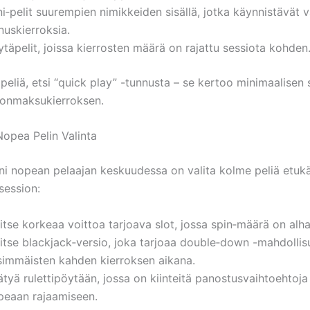
i‑pelit suurempien nimikkeiden sisällä, jotka käynnistävät v
nuskierroksia.
täpelit, joissa kierrosten määrä on rajattu sessiota kohden
 peliä, etsi “quick play” -tunnusta – se kertoo minimaalisen 
tonmaksukierroksen.
opea Pelin Valinta
iini nopean pelaajan keskuudessa on valita kolme peliä etu
 session:
itse korkeaa voittoa tarjoava slot, jossa spin‑määrä on alha
litse blackjack‑versio, joka tarjoaa double‑down -mahdollis
simmäisten kahden kierroksen aikana.
tyä rulettipöytään, jossa on kiinteitä panostusvaihtoehtoja 
peaan rajaamiseen.