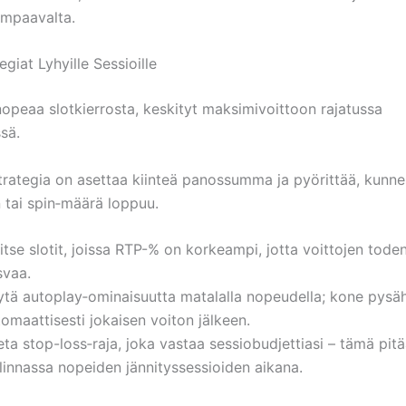
mpaavalta.
egiat Lyhyille Sessioille
nopeaa slotkierrosta, keskityt maksimivoittoon rajatussa
sä.
strategia on asettaa kiinteä panossumma ja pyörittää, kunne
 tai spin‑määrä loppuu.
itse slotit, joissa RTP-% on korkeampi, jotta voittojen tod
svaa.
ytä autoplay‑ominaisuutta matalalla nopeudella; kone pysä
omaattisesti jokaisen voiton jälkeen.
ta stop-loss‑raja, joka vastaa sessiobudjettiasi – tämä pitä
linnassa nopeiden jännityssessioiden aikana.