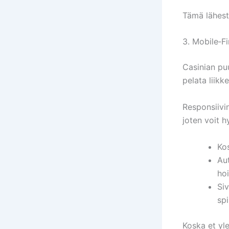
Tämä lähesty
3. Mobile‑Fi
Casinian puu
pelata liikke
Responsiivin
joten voit 
Ko
Au
hoi
Siv
spi
Koska et yl