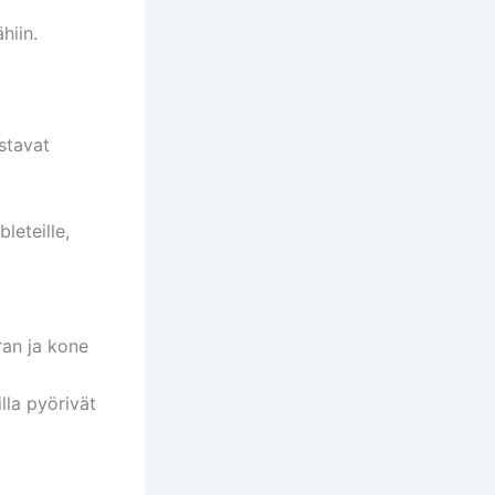
hiin.
astavat
leteille,
ran ja kone
lla pyörivät