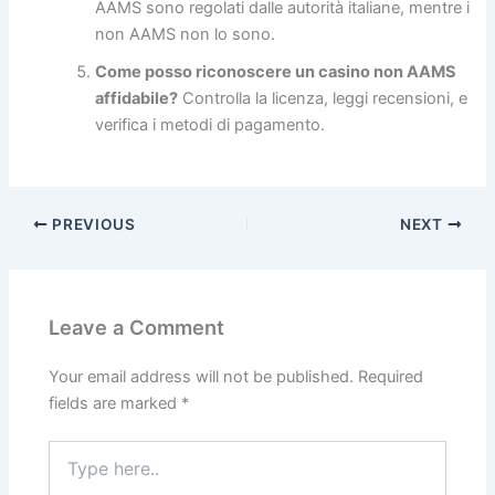
AAMS sono regolati dalle autorità italiane, mentre i
non AAMS non lo sono.
Come posso riconoscere un casino non AAMS
affidabile?
Controlla la licenza, leggi recensioni, e
verifica i metodi di pagamento.
PREVIOUS
NEXT
Leave a Comment
Your email address will not be published.
Required
fields are marked
*
Type
here..