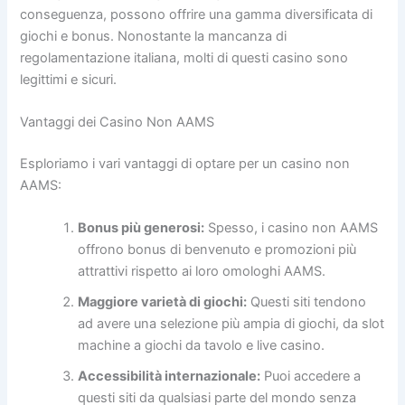
conseguenza, possono offrire una gamma diversificata di
giochi e bonus. Nonostante la mancanza di
regolamentazione italiana, molti di questi casino sono
legittimi e sicuri.
Vantaggi dei Casino Non AAMS
Esploriamo i vari vantaggi di optare per un casino non
AAMS:
Bonus più generosi:
Spesso, i casino non AAMS
offrono bonus di benvenuto e promozioni più
attrattivi rispetto ai loro omologhi AAMS.
Maggiore varietà di giochi:
Questi siti tendono
ad avere una selezione più ampia di giochi, da slot
machine a giochi da tavolo e live casino.
Accessibilità internazionale:
Puoi accedere a
questi siti da qualsiasi parte del mondo senza