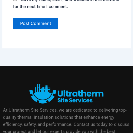
for the next time I comment.
At Ultratherm Site Services, we are dedicated to delivering top-
quality thermal insulation solutions that enhance energy
efficiency, safety, and performance. Contact us today to discuss
your project and let our experts provide you with the best