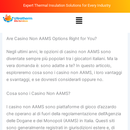
Skip
Expert Thermal Insulation Solutions for Every Industry
to
Menu
content
By
Ammar
/
April 14, 2026
Are Casino Non AAMS Options Right for You?
Negli ultimi anni, le opzioni di casino non AAMS sono
diventate sempre più popolari tra i giocatori italiani. Ma la
vera domanda è: sono adatte a te? In questo articolo,
esploreremo cosa sono i casino non AAMS, i loro vantaggi
e svantaggi, e se dovresti considerarli oppure no.
Cosa sono i Casino Non AAMS?
I casino non AAMS sono piattaforme di gioco d’azzardo
che operano al di fuori della regolamentazione dell’Agenzia
delle Dogane e dei Monopoli (AAMS) in Italia. Questi siti
sono generalmente registrati in giurisdizioni estere e, di