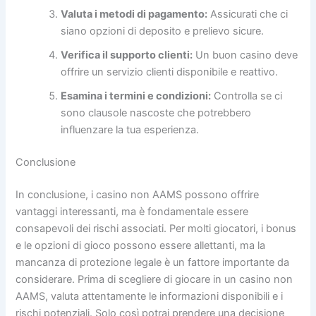
Valuta i metodi di pagamento:
Assicurati che ci
siano opzioni di deposito e prelievo sicure.
Verifica il supporto clienti:
Un buon casino deve
offrire un servizio clienti disponibile e reattivo.
Esamina i termini e condizioni:
Controlla se ci
sono clausole nascoste che potrebbero
influenzare la tua esperienza.
Conclusione
In conclusione, i casino non AAMS possono offrire
vantaggi interessanti, ma è fondamentale essere
consapevoli dei rischi associati. Per molti giocatori, i bonus
e le opzioni di gioco possono essere allettanti, ma la
mancanza di protezione legale è un fattore importante da
considerare. Prima di scegliere di giocare in un casino non
AAMS, valuta attentamente le informazioni disponibili e i
rischi potenziali. Solo così potrai prendere una decisione