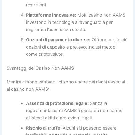
restrizioni.
Piattaforme innovative:
Molti casino non AAMS
investono in tecnologie all’avanguardia per
migliorare l’esperienza utente.
Opzioni di pagamento diverse:
Offrono molte più
opzioni di deposito e prelievo, inclusi metodi
come criptovalute.
Svantaggi dei Casino Non AAMS
Mentre ci sono vantaggi, ci sono anche dei rischi associati
ai casino non AAMS:
Assenza di protezione legale:
Senza la
regolamentazione AAMS, i giocatori non hanno
gli stessi diritti e protezioni legali.
Rischio di truffe:
Alcuni siti possono essere