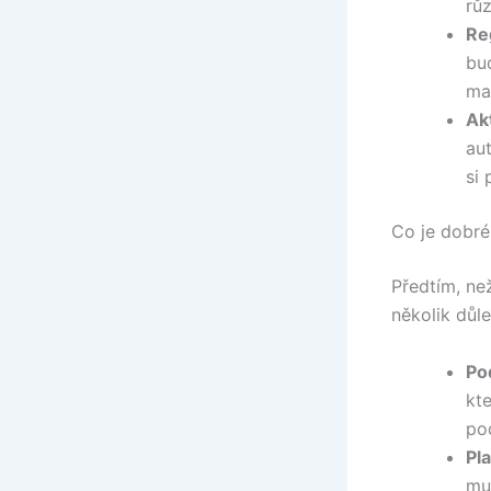
rů
Reg
bu
ma
Ak
au
si
Co je dobré
Předtím, ne
několik důle
Po
kte
pod
Pl
mu