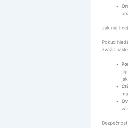
Om
bez
Jak najít ne
Pokud hledá
zvážit násled
Po
jej
ja
Čt
ma
Ov
vá
Bezpečnost