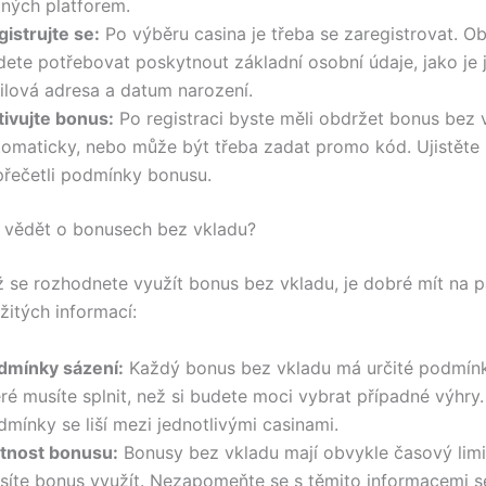
zných platforem.
istrujte se:
Po výběru casina je třeba se zaregistrovat. O
dete potřebovat poskytnout základní osobní údaje, jako je 
ilová adresa a datum narození.
tivujte bonus:
Po registraci byste měli obdržet bonus bez 
tomaticky, nebo může být třeba zadat promo kód. Ujistěte s
 přečetli podmínky bonusu.
 vědět o bonusech bez vkladu?
ž se rozhodnete využít bonus bez vkladu, je dobré mít na 
žitých informací:
dmínky sázení:
Každý bonus bez vkladu má určité podmínk
ré musíte splnit, než si budete moci vybrat případné výhry.
mínky se liší mezi jednotlivými casinami.
atnost bonusu:
Bonusy bez vkladu mají obvykle časový limi
síte bonus využít. Nezapomeňte se s těmito informacemi s