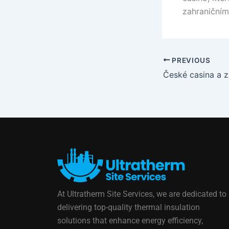
zahraničním
PREVIOUS
At Ultratherm Site Services, we are dedicated to
delivering top-quality thermal insulation
solutions that enhance energy efficiency,