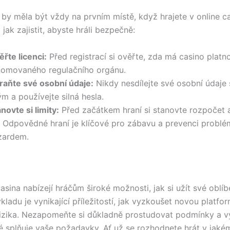
by měla být vždy na prvním místě, když hrajete v online ca
, jak zajistit, abyste hráli bezpečně:
řte licenci:
Před registrací si ověřte, zda má casino platno
nomovaného regulačního orgánu.
raňte své osobní údaje:
Nikdy nesdílejte své osobní údaje
ým a používejte silná hesla.
novte si limity:
Před začátkem hraní si stanovte rozpočet 
. Odpovědné hraní je klíčové pro zábavu a prevenci problé
zardem.
asina nabízejí hráčům široké možnosti, jak si užít své oblíb
ladu je vynikající příležitostí, jak vyzkoušet novou platfo
rizika. Nezapomeňte si důkladně prostudovat podmínky a vy
ré splňuje vaše požadavky. Ať už se rozhodnete hrát v jaké