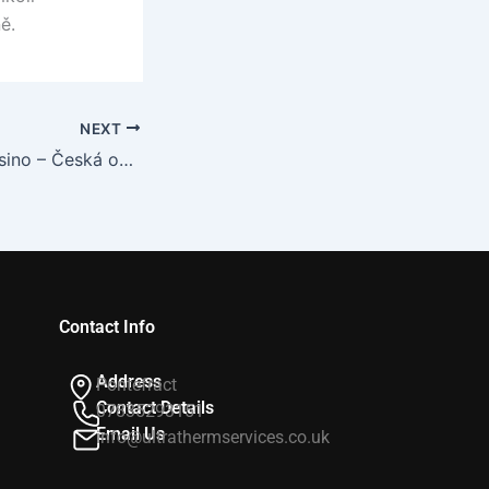
ě.
NEXT
Nejlepší online casino – Česká online casina
Contact Info
Address
Pontefract
Contact Details
07835293151
Email Us
info@ultrathermservices.co.uk
n