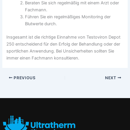
Beraten Sie sich regelmäßig mit einem Arzt oder
Fachmann.
Führen Sie ein regelmäßiges Monitoring der
Blutwerte durch.
Insgesamt ist die richtige Einnahme von Testoviron Depot
250 entscheidend für den Erfolg der Behandlung oder der
sportlichen Anwendung. Bei Unsicherheiten sollten Sie
immer einen Fachmann konsultieren.
PREVIOUS
NEXT