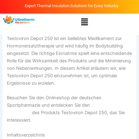
Skip
Expert Thermal Insulation Solutions for Every Industry
to
Menu
content
By
Ammar
/
April 15, 2026
Testoviron Depot 250 ist ein beliebtes Medikament zur
Hormonersatztherapie und wird häufig im Bodybuilding
eingesetzt. Die richtige Einnahme spielt eine entscheidende
Rolle für die Wirksamkeit des Produkts und die Minimierung
von Nebenwirkungen. In diesem Artikel erläutern wir, wie
Testoviron Depot 250 einzunehmen ist, um optimale
Ergebnisse zu erzielen.
Besuchen Sie den Onlineshop der deutschen
Sportpharmazie und entdecken Sie den
Testoviron Depot
250 kaufen
des Produkts Testoviron Depot 250, das Sie
interessiert.
Inhaltsverzeichnis