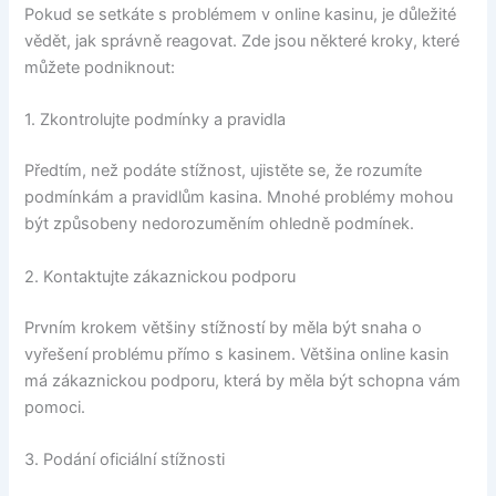
Pokud se setkáte s problémem v online kasinu, je důležité
vědět, jak správně reagovat. Zde jsou některé kroky, které
můžete podniknout:
1. Zkontrolujte podmínky a pravidla
Předtím, než podáte stížnost, ujistěte se, že rozumíte
podmínkám a pravidlům kasina. Mnohé problémy mohou
být způsobeny nedorozuměním ohledně podmínek.
2. Kontaktujte zákaznickou podporu
Prvním krokem většiny stížností by měla být snaha o
vyřešení problému přímo s kasinem. Většina online kasin
má zákaznickou podporu, která by měla být schopna vám
pomoci.
3. Podání oficiální stížnosti