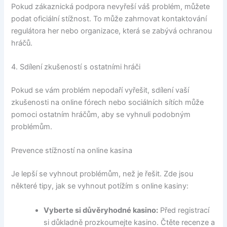
Pokud zákaznická podpora nevyřeší váš problém, můžete
podat oficiální stížnost. To může zahrnovat kontaktování
regulátora her nebo organizace, která se zabývá ochranou
hráčů.
4. Sdílení zkušeností s ostatními hráči
Pokud se vám problém nepodaří vyřešit, sdílení vaší
zkušenosti na online fórech nebo sociálních sítích může
pomoci ostatním hráčům, aby se vyhnuli podobným
problémům.
Prevence stížností na online kasina
Je lepší se vyhnout problémům, než je řešit. Zde jsou
některé tipy, jak se vyhnout potížím s online kasiny:
Vyberte si důvěryhodné kasino:
Před registrací
si důkladně prozkoumejte kasino. Čtěte recenze a