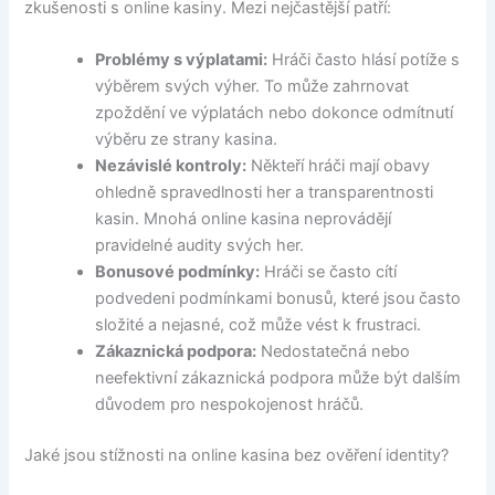
zkušenosti s online kasiny. Mezi nejčastější patří:
Problémy s výplatami:
Hráči často hlásí potíže s
výběrem svých výher. To může zahrnovat
zpoždění ve výplatách nebo dokonce odmítnutí
výběru ze strany kasina.
Nezávislé kontroly:
Někteří hráči mají obavy
ohledně spravedlnosti her a transparentnosti
kasin. Mnohá online kasina neprovádějí
pravidelné audity svých her.
Bonusové podmínky:
Hráči se často cítí
podvedeni podmínkami bonusů, které jsou často
složité a nejasné, což může vést k frustraci.
Zákaznická podpora:
Nedostatečná nebo
neefektivní zákaznická podpora může být dalším
důvodem pro nespokojenost hráčů.
Jaké jsou stížnosti na online kasina bez ověření identity?