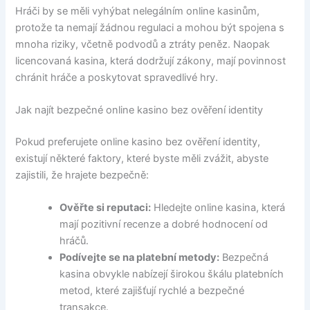
Hráči by se měli vyhýbat nelegálním online kasinům,
protože ta nemají žádnou regulaci a mohou být spojena s
mnoha riziky, včetně podvodů a ztráty peněz. Naopak
licencovaná kasina, která dodržují zákony, mají povinnost
chránit hráče a poskytovat spravedlivé hry.
Jak najít bezpečné online kasino bez ověření identity
Pokud preferujete online kasino bez ověření identity,
existují některé faktory, které byste měli zvážit, abyste
zajistili, že hrajete bezpečně:
Ověřte si reputaci:
Hledejte online kasina, která
mají pozitivní recenze a dobré hodnocení od
hráčů.
Podívejte se na platební metody:
Bezpečná
kasina obvykle nabízejí širokou škálu platebních
metod, které zajišťují rychlé a bezpečné
transakce.