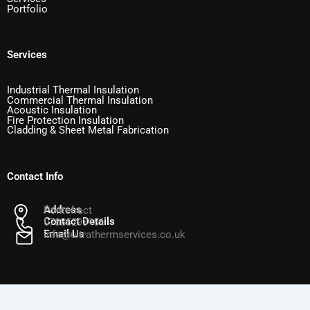
Portfolio
Services
Industrial Thermal Insulation
Commercial Thermal Insulation
Acoustic Insulation
Fire Protection Insulation
Cladding & Sheet Metal Fabrication
Contact Info
Address
Pontefract
Contact Details
07835293151
Email Us
info@ultrathermservices.co.uk