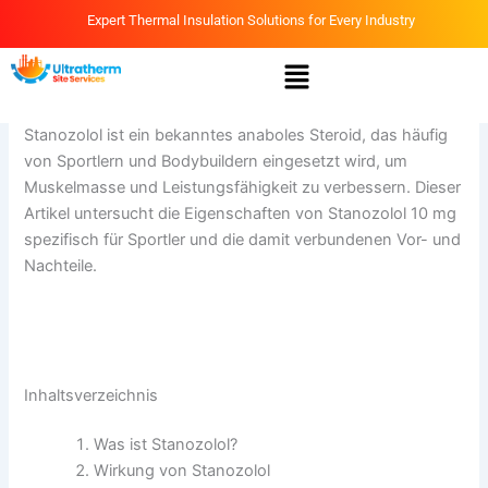
Skip
Expert Thermal Insulation Solutions for Every Industry
to
Menu
content
By
Ammar
/
April 6, 2026
Stanozolol ist ein bekanntes anaboles Steroid, das häufig
von Sportlern und Bodybuildern eingesetzt wird, um
Muskelmasse und Leistungsfähigkeit zu verbessern. Dieser
Artikel untersucht die Eigenschaften von Stanozolol 10 mg
spezifisch für Sportler und die damit verbundenen Vor- und
Nachteile.
https://techners.net/stanozolol-10-mg-fur-sportler-ein-
uberblick/
Inhaltsverzeichnis
Was ist Stanozolol?
Wirkung von Stanozolol