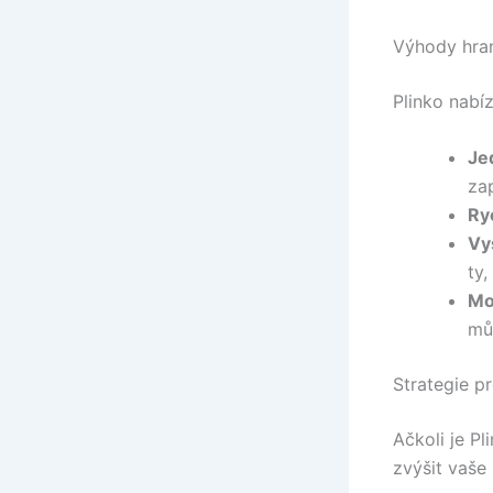
Výhody hran
Plinko nabíz
Je
za
Ry
Vys
ty,
Mo
můž
Strategie pr
Ačkoli je Pl
zvýšit vaše