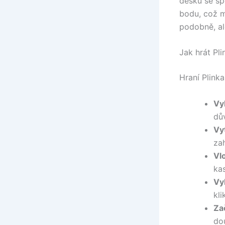
desku se sp
bodu, což m
podobně, al
Jak hrát Pli
Hraní Plinka
Vy
dů
Vy
zah
Vl
kas
Vyb
kli
Za
do