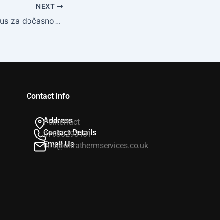
NEXT
Online casino bonus za dočasnou registraci
Contact Info
Address
Pontefract
Contact Details
07835293151
Email Us
info@ultrathermservices.co.uk
n