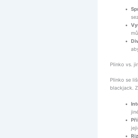
Sp
sez
Vy
mů
Div
ab
Plinko vs. j
Plinko se li
blackjack. Z
Int
jin
Př
jej
Ri