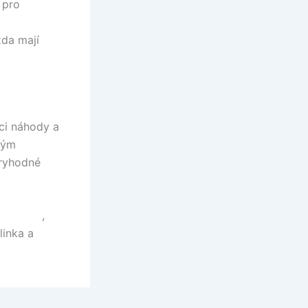
 pro
zda mají
aci náhody a
lým
ěryhodné
noska.cz
,
linka a