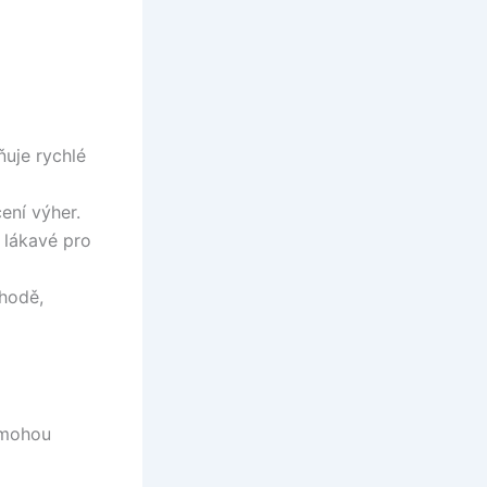
uje rychlé
ení výher.
 lákavé pro
áhodě,
é mohou