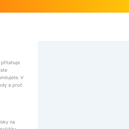
 přitahuje
jste
milujete. V
hody a proč
disky na