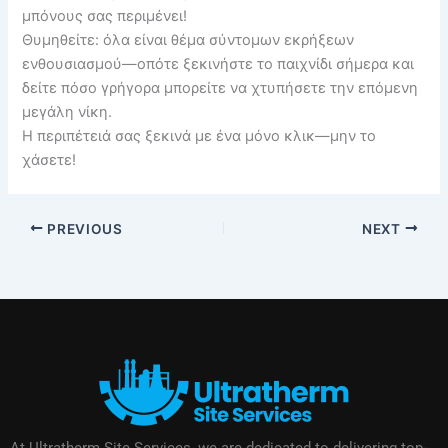
μπόνους σας περιμένει!
Θυμηθείτε: όλα είναι θέμα σύντομων εκρήξεων
ενθουσιασμού—οπότε ξεκινήστε το παιχνίδι σήμερα και
δείτε πόσο γρήγορα μπορείτε να χτυπήσετε την επόμενη
μεγάλη νίκη.
Η περιπέτειά σας ξεκινά με ένα μόνο κλικ—μην το
χάσετε!
PREVIOUS
NEXT
At Ultratherm Site Services, we are dedicated to delivering top-