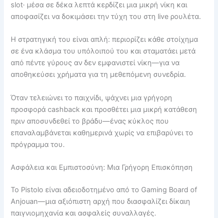
slot· μέσα σε δέκα λεπτά κερδίζει μια μικρή νίκη και
αποφασίζει να δοκιμάσει την τύχη του στη live ρουλέτα.
Η στρατηγική του είναι απλή: περιορίζει κάθε στοίχημα
σε ένα κλάσμα του υπόλοιπού του και σταματάει μετά
από πέντε γύρους αν δεν εμφανιστεί νίκη—για να
αποθηκεύσει χρήματα για τη μεθεπόμενη συνεδρία.
Όταν τελειώνει το παιχνίδι, ψάχνει μια γρήγορη
προσφορά cashback και προσθέτει μια μικρή κατάθεση
πριν αποσυνδεθεί το βράδυ—ένας κύκλος που
επαναλαμβάνεται καθημερινά χωρίς να επιβαρύνει το
πρόγραμμα του.
Ασφάλεια και Εμπιστοσύνη: Μια Γρήγορη Επισκόπηση
Το Pistolo είναι αδειοδοτημένο από το Gaming Board of
Anjouan—μια αξιόπιστη αρχή που διασφαλίζει δίκαιη
παιγνιομηχανία και ασφαλείς συναλλαγές.