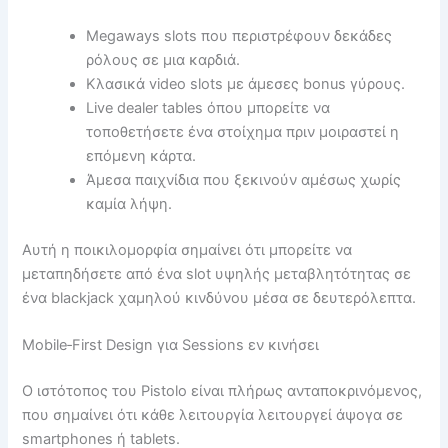
Megaways slots που περιστρέφουν δεκάδες
ρόλους σε μια καρδιά.
Κλασικά video slots με άμεσες bonus γύρους.
Live dealer tables όπου μπορείτε να
τοποθετήσετε ένα στοίχημα πριν μοιραστεί η
επόμενη κάρτα.
Άμεσα παιχνίδια που ξεκινούν αμέσως χωρίς
καμία λήψη.
Αυτή η ποικιλομορφία σημαίνει ότι μπορείτε να
μεταπηδήσετε από ένα slot υψηλής μεταβλητότητας σε
ένα blackjack χαμηλού κινδύνου μέσα σε δευτερόλεπτα.
Mobile‑First Design για Sessions εν κινήσει
Ο ιστότοπος του Pistolo είναι πλήρως ανταποκρινόμενος,
που σημαίνει ότι κάθε λειτουργία λειτουργεί άψογα σε
smartphones ή tablets.