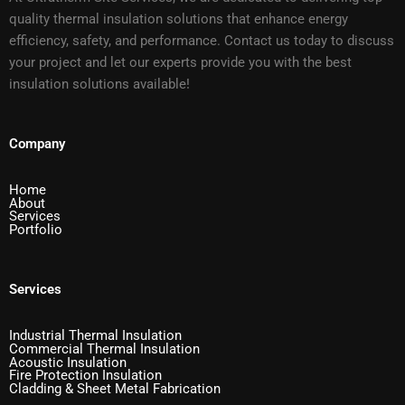
quality thermal insulation solutions that enhance energy
efficiency, safety, and performance. Contact us today to discuss
your project and let our experts provide you with the best
insulation solutions available!
Company
Home
About
Services
Portfolio
Services
Industrial Thermal Insulation
Commercial Thermal Insulation
Acoustic Insulation
Fire Protection Insulation
Cladding & Sheet Metal Fabrication