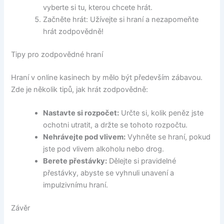
vyberte si tu, kterou chcete hrát.
Začněte hrát: Užívejte si hraní a nezapomeňte
hrát zodpovědně!
Tipy pro zodpovědné hraní
Hraní v online kasinech by mělo být především zábavou.
Zde je několik tipů, jak hrát zodpovědně:
Nastavte si rozpočet:
Určte si, kolik peněz jste
ochotni utratit, a držte se tohoto rozpočtu.
Nehrávejte pod vlivem:
Vyhněte se hraní, pokud
jste pod vlivem alkoholu nebo drog.
Berete přestávky:
Dělejte si pravidelné
přestávky, abyste se vyhnuli unavení a
impulzivnímu hraní.
Závěr