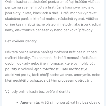
Online kasina za skutečné peníze umožňují hráčům vkládat
peníze na své herní účty a hrát různé kasinové hry, jako
jsou sloty, ruleta, blackjack a další. Hráči mohou vyhrávat
skutečné peníze, které si mohou následně vybrat. Většina
online kasin nabízí různé platební metody, jako jsou kreditní
karty, elektronické peněženky nebo bankovní převody.
Bez ověření identity
Některá online kasina nabízejí možnost hrát bez nutnosti
ověření identity. To znamená, že hráči nemusí předkládat
osobní doklady nebo jiné informace, které by mohly být
použity k ověření jejich totožnosti. Tato možnost je
atraktivní pro ty, kteří chtějí zachovat svou anonymitu nebo
kteří nechtějí procházet složitým procesem ověřování.
Výhody online kasin bez ověření identity
Anonymita:
Hráči si mohou užívat hry bez obav o