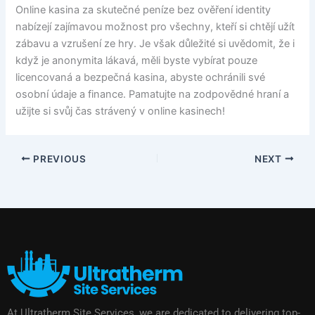
Online kasina za skutečné peníze bez ověření identity
nabízejí zajímavou možnost pro všechny, kteří si chtějí užít
zábavu a vzrušení ze hry. Je však důležité si uvědomit, že i
když je anonymita lákavá, měli byste vybírat pouze
licencovaná a bezpečná kasina, abyste ochránili své
osobní údaje a finance. Pamatujte na zodpovědné hraní a
užijte si svůj čas strávený v online kasinech!
PREVIOUS
NEXT
At Ultratherm Site Services, we are dedicated to delivering top-