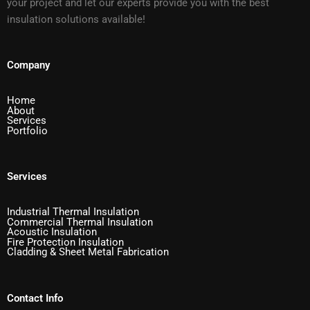
your project and let our experts provide you with the best
insulation solutions available!
Company
Home
About
Services
Portfolio
Services
Industrial Thermal Insulation
Commercial Thermal Insulation
Acoustic Insulation
Fire Protection Insulation
Cladding & Sheet Metal Fabrication
Contact Info