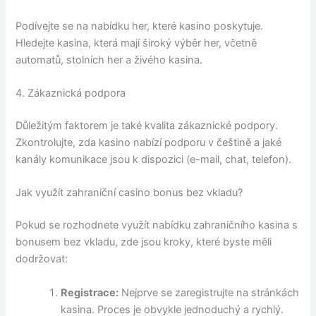
Podívejte se na nabídku her, které kasino poskytuje.
Hledejte kasina, která mají široký výběr her, včetně
automatů, stolních her a živého kasina.
4. Zákaznická podpora
Důležitým faktorem je také kvalita zákaznické podpory.
Zkontrolujte, zda kasino nabízí podporu v češtině a jaké
kanály komunikace jsou k dispozici (e-mail, chat, telefon).
Jak využít zahraniční casino bonus bez vkladu?
Pokud se rozhodnete využít nabídku zahraničního kasina s
bonusem bez vkladu, zde jsou kroky, které byste měli
dodržovat:
Registrace:
Nejprve se zaregistrujte na stránkách
kasina. Proces je obvykle jednoduchý a rychlý.