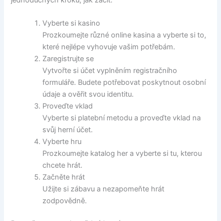
Vyberte si kasino
Prozkoumejte různé online kasina a vyberte si to,
které nejlépe vyhovuje vašim potřebám.
Zaregistrujte se
Vytvořte si účet vyplněním registračního
formuláře. Budete potřebovat poskytnout osobní
údaje a ověřit svou identitu.
Proveďte vklad
Vyberte si platební metodu a proveďte vklad na
svůj herní účet.
Vyberte hru
Prozkoumejte katalog her a vyberte si tu, kterou
chcete hrát.
Začněte hrát
Užijte si zábavu a nezapomeňte hrát
zodpovědně.