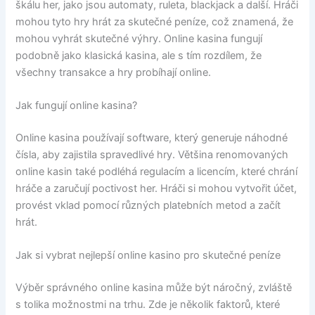
škálu her, jako jsou automaty, ruleta, blackjack a další. Hráči
mohou tyto hry hrát za skutečné peníze, což znamená, že
mohou vyhrát skutečné výhry. Online kasina fungují
podobně jako klasická kasina, ale s tím rozdílem, že
všechny transakce a hry probíhají online.
Jak fungují online kasina?
Online kasina používají software, který generuje náhodné
čísla, aby zajistila spravedlivé hry. Většina renomovaných
online kasin také podléhá regulacím a licencím, které chrání
hráče a zaručují poctivost her. Hráči si mohou vytvořit účet,
provést vklad pomocí různých platebních metod a začít
hrát.
Jak si vybrat nejlepší online kasino pro skutečné peníze
Výběr správného online kasina může být náročný, zvláště
s tolika možnostmi na trhu. Zde je několik faktorů, které