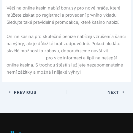
Většina online kasin nabízí bonusy pro nové hráče, které
můžete získat po registraci a provedení prvního vkladu.
Sledujte také pravidelné promoakce, které kasino nabízí.
Online kasina pro skutečné peníze nabízejí vzrušení a šanci
na výhry, ale je důležité hrát zodpovědně. Pokud hledáte
skvělé možnosti a zábavu, doporučujeme navštívit
karlinhappening.cz
pro více informací a tipů na nejlepší
online kasina. S trochou štěstí si užijete nezapomenutelné
herní zážitky a možná i nějaké výhry!
PREVIOUS
NEXT