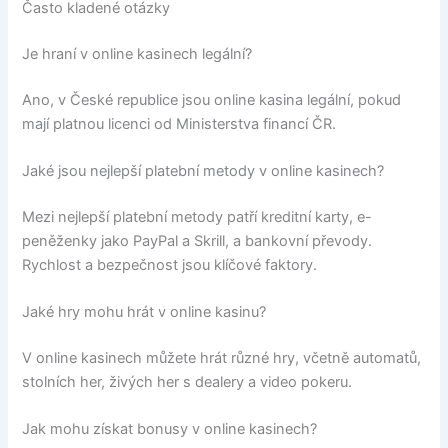
Často kladené otázky
Je hraní v online kasinech legální?
Ano, v České republice jsou online kasina legální, pokud
mají platnou licenci od Ministerstva financí ČR.
Jaké jsou nejlepší platební metody v online kasinech?
Mezi nejlepší platební metody patří kreditní karty, e-
peněženky jako PayPal a Skrill, a bankovní převody.
Rychlost a bezpečnost jsou klíčové faktory.
Jaké hry mohu hrát v online kasinu?
V online kasinech můžete hrát různé hry, včetně automatů,
stolních her, živých her s dealery a video pokeru.
Jak mohu získat bonusy v online kasinech?