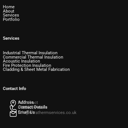
Home
About
Services
Portfolio
Services
Industrial Thermal Insulation
Commercial Thermal Insulation
Acoustic Insulation
Fire Protection Insulation
Cladding & Sheet Metal Fabrication
Contact Info
Address
Pontefract
Contact Details
07835293151
Email Us
info@ultrathermservices.co.uk