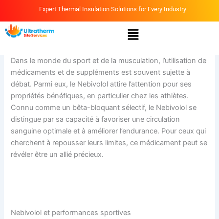
Skip
Expert Thermal Insulation Solutions for Every Industry
to
Menu
content
By
Ammar
/
April 12, 2026
Dans le monde du sport et de la musculation, l’utilisation de
médicaments et de suppléments est souvent sujette à
débat. Parmi eux, le Nebivolol attire l’attention pour ses
propriétés bénéfiques, en particulier chez les athlètes.
Connu comme un bêta-bloquant sélectif, le Nebivolol se
distingue par sa capacité à favoriser une circulation
sanguine optimale et à améliorer l’endurance. Pour ceux qui
cherchent à repousser leurs limites, ce médicament peut se
révéler être un allié précieux.
https://kuranalyse.de/avantages-du-nebivolol-pour-les-
sportifs/
Nebivolol et performances sportives