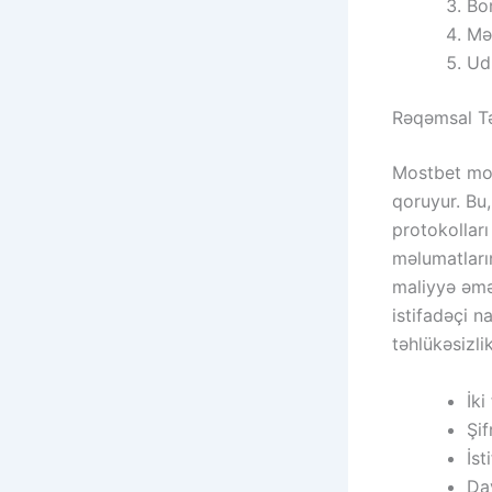
Bon
Mə
Udu
Rəqəmsal Tə
Mostbet mobi
qoruyur. Bu
protokolları
məlumatları
maliyyə əməl
istifadəçi n
təhlükəsizl
İki
Şif
İst
Dav