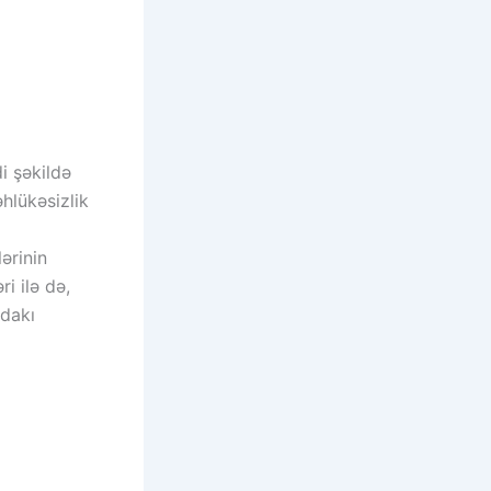
di şəkildə
hlükəsizlik
ərinin
i ilə də,
ıdakı