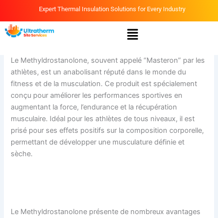
Skip
Expert Thermal Insulation Solutions for Every Industry
to
Menu
content
By
Ammar
/
April 9, 2026
Le Methyldrostanolone, souvent appelé “Masteron” par les
athlètes, est un anabolisant réputé dans le monde du
fitness et de la musculation. Ce produit est spécialement
conçu pour améliorer les performances sportives en
augmentant la force, l’endurance et la récupération
musculaire. Idéal pour les athlètes de tous niveaux, il est
prisé pour ses effets positifs sur la composition corporelle,
permettant de développer une musculature définie et
sèche.
https://fitnesseficaz.es/methyldrostanolone-pour-l-
excellence-sportive/
Le Methyldrostanolone présente de nombreux avantages