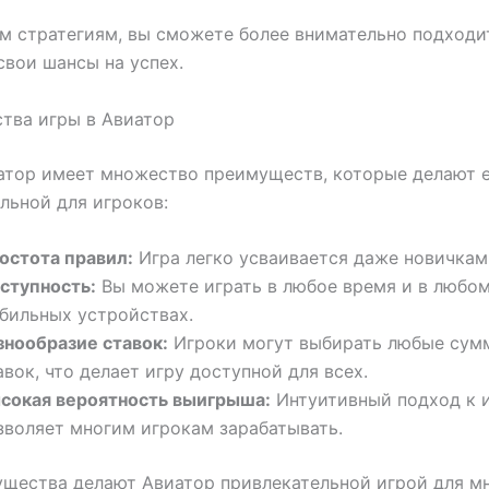
м стратегиям, вы сможете более внимательно подходит
свои шансы на успех.
тва игры в Авиатор
атор имеет множество преимуществ, которые делают 
льной для игроков:
остота правил:
Игра легко усваивается даже новичкам
ступность:
Вы можете играть в любое время и в любом
бильных устройствах.
знообразие ставок:
Игроки могут выбирать любые сум
авок, что делает игру доступной для всех.
сокая вероятность выигрыша:
Интуитивный подход к 
зволяет многим игрокам зарабатывать.
щества делают Авиатор привлекательной игрой для м