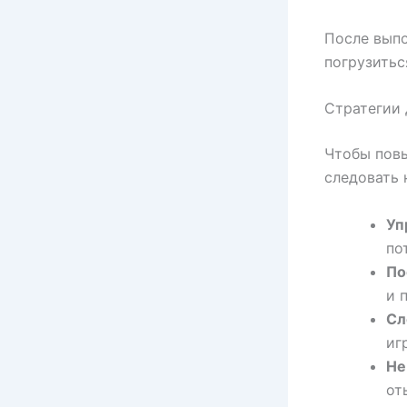
После выпо
погрузитьс
Стратегии 
Чтобы повы
следовать 
Уп
по
По
и 
Сл
иг
Не
от