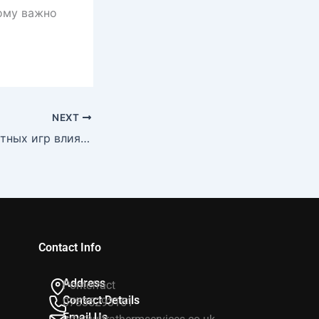
тому важно
NEXT
Психология азартных игр влияние на эмоциональное состояние игроков Pin Up
Contact Info
Address
Pontefract
Contact Details
07835293151
Email Us