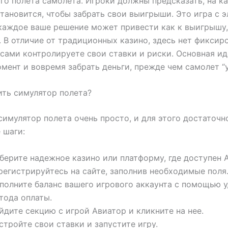
го полета самолета. Игроки должны предсказать, на к
тановится, чтобы забрать свои выигрыши. Это игра с 
 каждое ваше решение может привести как к выигрышу,
 В отличие от традиционных казино, здесь нет фиксир
 сами контролируете свои ставки и риски. Основная ид
мент и вовремя забрать деньги, прежде чем самолет “у
ить симулятор полета?
симулятор полета очень просто, и для этого достаточн
 шаги:
берите надежное казино или платформу, где доступен 
регистрируйтесь на сайте, заполнив необходимые поля
полните баланс вашего игрового аккаунта с помощью 
тода оплаты.
йдите секцию с игрой Авиатор и кликните на нее.
стройте свои ставки и запустите игру.