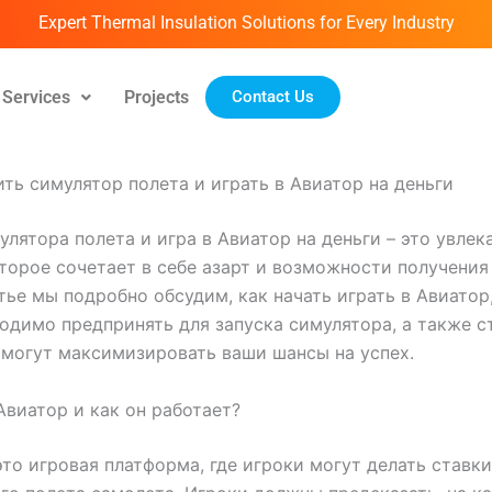
Expert Thermal Insulation Solutions for Every Industry
Services
Projects
Contact Us
rch 20, 2026
ить симулятор полета и играть в Авиатор на деньги
улятора полета и игра в Авиатор на деньги – это увлек
оторое сочетает в себе азарт и возможности получения
тье мы подробно обсудим, как начать играть в Авиатор
одимо предпринять для запуска симулятора, а также с
могут максимизировать ваши шансы на успех.
Авиатор и как он работает?
это игровая платформа, где игроки могут делать ставки