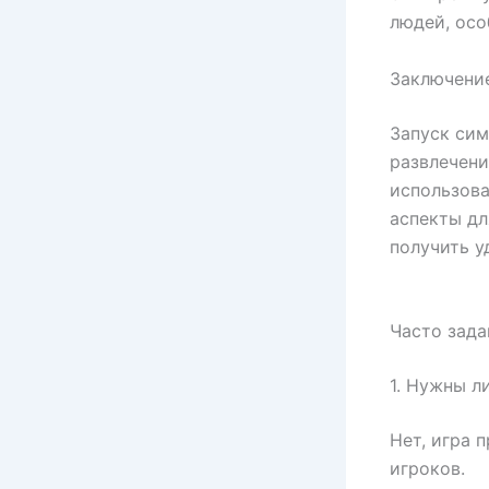
людей, осо
Заключени
Запуск сим
развлечени
использова
аспекты дл
получить у
Ап казино 
Часто зад
1. Нужны л
Нет, игра 
игроков.