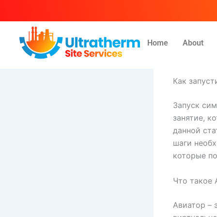
Skip
to
content
Home
About
By
Ammar
/
Ma
Как запуст
Запуск сим
занятие, к
данной ста
шаги необх
которые по
Что такое 
Авиатор – 