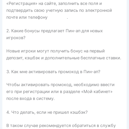
«Регистрация» на сайте, заполнить все поля и
подтвердить свою учетную запись по электронной
почте или телефону
Пинап кз
.
2. Какие бонусы предлагает Пин-ап для новых
игроков?
Новые игроки могут получить бонус на первый
депозит, кэшбэк и дополнительные бесплатные ставки.
3. Как мне активировать промокод в Пин-ап?
Чтобы активировать промокод, необходимо ввести
его при регистрации или в разделе «Мой кабинет»
после входа в систему.
4. Что делать, если не пришел кэшбэк?
В таком случае рекомендуется обратиться в службу