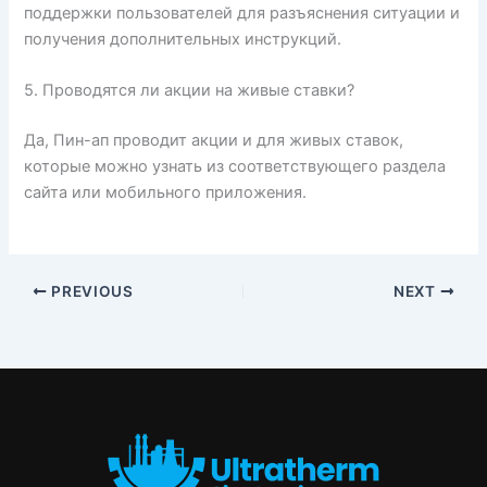
поддержки пользователей для разъяснения ситуации и
получения дополнительных инструкций.
5. Проводятся ли акции на живые ставки?
Да, Пин-ап проводит акции и для живых ставок,
которые можно узнать из соответствующего раздела
сайта или мобильного приложения.
PREVIOUS
NEXT