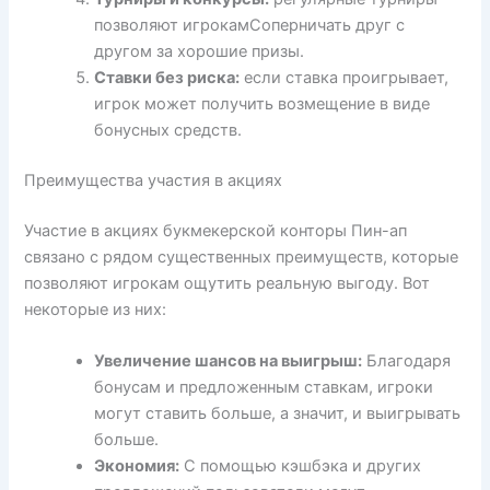
позволяют игрокамСоперничать друг с
другом за хорошие призы.
Ставки без риска:
если ставка проигрывает,
игрок может получить возмещение в виде
бонусных средств.
Преимущества участия в акциях
Участие в акциях букмекерской конторы Пин-ап
связано с рядом существенных преимуществ, которые
позволяют игрокам ощутить реальную выгоду. Вот
некоторые из них:
Увеличение шансов на выигрыш:
Благодаря
бонусам и предложенным ставкам, игроки
могут ставить больше, а значит, и выигрывать
больше.
Экономия:
С помощью кэшбэка и других