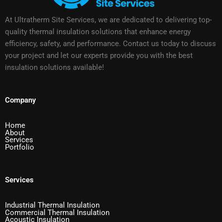
At Ultratherm Site Services, we are dedicated to delivering top-
quality thermal insulation solutions that enhance energy
efficiency, safety, and performance. Contact us today to discuss
your project and let our experts provide you with the best
insulation solutions available!
Company
Home
About
Services
Portfolio
Services
Industrial Thermal Insulation
Commercial Thermal Insulation
Acoustic Insulation